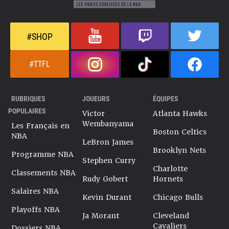
#SHOP
#TTFL
RUBRIQUES
JOUEURS
ÉQUIPES
POPULAIRES
Victor
Atlanta Hawks
Wembanyama
Les Français en
Boston Celtics
NBA
LeBron James
Brooklyn Nets
Programme NBA
Stephen Curry
Charlotte
Classements NBA
Rudy Gobert
Hornets
Salaires NBA
Kevin Durant
Chicago Bulls
Playoffs NBA
Ja Morant
Cleveland
Cavaliers
Dossiers NBA