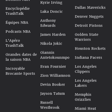
Kyrie Irving
Dallas Mavericks
Encyclopédie
Luka Doncic
TrashTalk
Denver Nuggets
Anthony
Équipes NBA
Edwards
Detroit Pistons
Podcasts NBA
James Harden
Golden State
Warriors
L'Apéro
Nikola Jokic
TrashTalk
Houston Rockets
Giannis
Grandes dates de
Antetokounmpo
Indiana Pacers
la saison NBA
Evan Fournier
Los Angeles
Incroyable
Clippers
Brocante Sports
Zion Williamson
Los Angeles
Devin Booker
Lakers
Jayson Tatum
Memphis
Grizzlies
Russell
Westbrook
Miami Heat