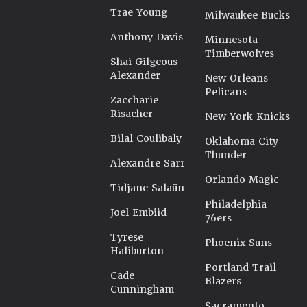
Trae Young
Milwaukee Bucks
Anthony Davis
Minnesota
Timberwolves
Shai Gilgeous-
Alexander
New Orleans
Pelicans
Zaccharie
Risacher
New York Knicks
Bilal Coulibaly
Oklahoma City
Thunder
Alexandre Sarr
Orlando Magic
Tidjane Salaün
Philadelphia
Joel Embiid
76ers
Tyrese
Phoenix Suns
Haliburton
Portland Trail
Cade
Blazers
Cunningham
Sacramento