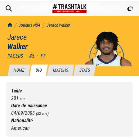
TrashTalk Actu NBA
Joueurs NBA
Jarace
Walker
Jarace
Walker
PACERS
·
#
5
·
PF
HOME
BIO
MATCHS
STATS
Taille
201
cm
Date de naissance
04/09/2003
(
22
ans)
Nationalité
American