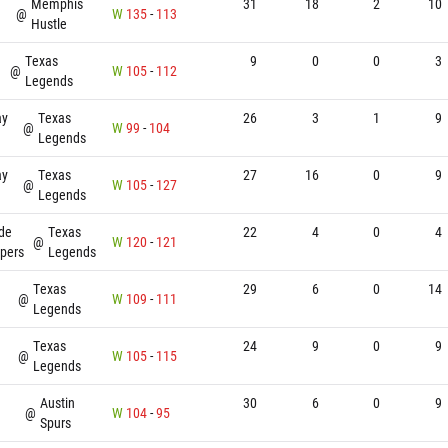
Memphis
31
18
2
10
@
W
135
-
113
Hustle
Texas
9
0
0
3
@
W
105
-
112
Legends
ay
Texas
26
3
1
9
@
W
99
-
104
Legends
ay
Texas
27
16
0
9
@
W
105
-
127
Legends
de
Texas
22
4
0
4
@
W
120
-
121
ipers
Legends
Texas
29
6
0
14
@
W
109
-
111
Legends
Texas
24
9
0
9
@
W
105
-
115
Legends
Austin
30
6
0
9
@
W
104
-
95
Spurs