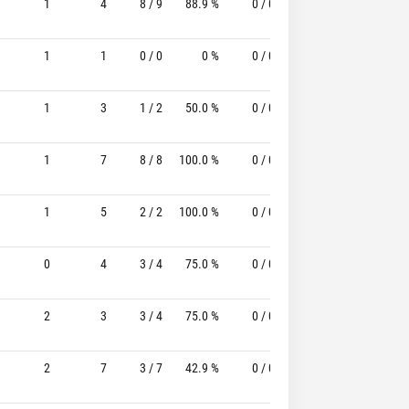
1
4
8 / 9
88.9 %
0 / 0
-
1 / 1
1
1
1
0 / 0
0 %
0 / 0
-
0 / 1
1
3
1 / 2
50.0 %
0 / 0
-
1 / 1
1
1
7
8 / 8
100.0 %
0 / 0
-
0 / 3
1
5
2 / 2
100.0 %
0 / 0
-
0 / 0
0
4
3 / 4
75.0 %
0 / 0
-
0 / 1
2
3
3 / 4
75.0 %
0 / 0
-
2 / 2
1
2
7
3 / 7
42.9 %
0 / 0
-
0 / 1