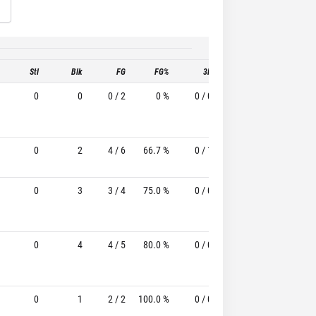
Stl
Blk
FG
FG%
3P
3P%
FT
0
0
0 / 2
0 %
0 / 0
-
0 / 0
0
2
4 / 6
66.7 %
0 / 1
-
2 / 4
0
3
3 / 4
75.0 %
0 / 0
-
2 / 6
0
4
4 / 5
80.0 %
0 / 0
-
2 / 4
0
1
2 / 2
100.0 %
0 / 0
-
0 / 0