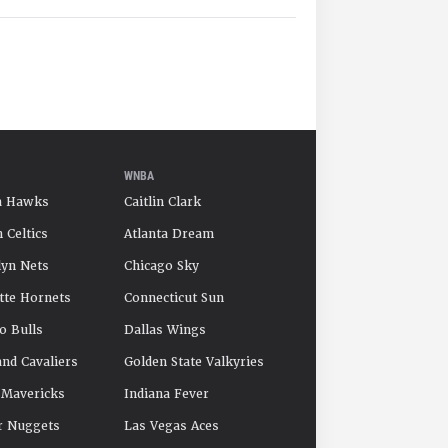
WNBA
a Hawks
Caitlin Clark
 Celtics
Atlanta Dream
yn Nets
Chicago Sky
tte Hornets
Connecticut Sun
o Bulls
Dallas Wings
and Cavaliers
Golden State Valkyries
 Mavericks
Indiana Fever
r Nuggets
Las Vegas Aces