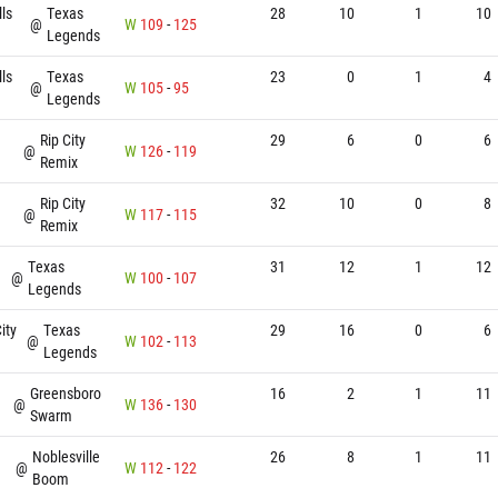
lls
Texas
28
10
1
10
@
W
109
-
125
Legends
lls
Texas
23
0
1
4
@
W
105
-
95
Legends
Rip City
29
6
0
6
@
W
126
-
119
Remix
Rip City
32
10
0
8
@
W
117
-
115
Remix
Texas
31
12
1
12
@
W
100
-
107
Legends
ity
Texas
29
16
0
6
@
W
102
-
113
Legends
Greensboro
16
2
1
11
@
W
136
-
130
Swarm
Noblesville
26
8
1
11
@
W
112
-
122
Boom