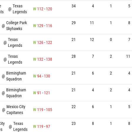
e
Texas
34
4
1
5
@
W
112
-
120
ts
Legends
College Park
29
11
1
8
@
W
129
-
116
Skyhawks
Texas
21
12
0
7
@
W
126
-
122
Legends
Texas
28
7
2
11
@
W
132
-
138
Legends
Birmingham
21
6
2
4
@
W
94
-
130
Squadron
Birmingham
21
4
2
4
@
W
91
-
121
Squadron
Mexico City
22
6
1
5
@
W
119
-
105
Capitanes
ity
Texas
23
8
1
8
@
W
119
-
97
es
Legends