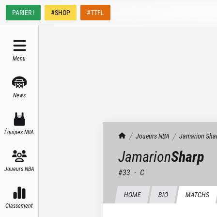
PARIER !
#SHOP
#TTFL
Menu
News
Équipes NBA
TrashTalk Actu NBA
Joueurs NBA
Jamarion
Sha
Jamarion
Sharp
Joueurs NBA
#
33
·
C
HOME
BIO
MATCHS
Classement