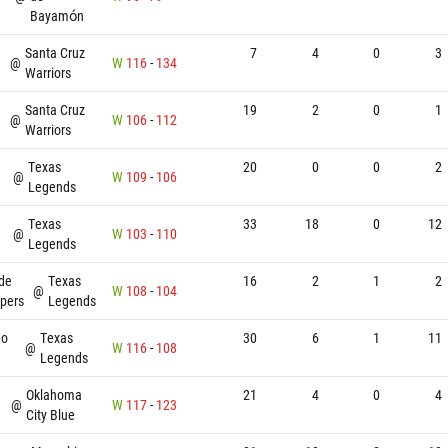
Bayamón
Santa Cruz
7
4
0
3
@
W
116
-
134
Warriors
Santa Cruz
19
2
0
1
@
W
106
-
112
Warriors
Texas
20
0
0
2
@
W
109
-
106
Legends
Texas
33
18
0
12
@
W
103
-
110
Legends
de
Texas
16
2
1
2
@
W
108
-
104
ipers
Legends
go
Texas
30
6
1
11
@
W
116
-
108
Legends
Oklahoma
21
4
0
4
@
W
117
-
123
City Blue