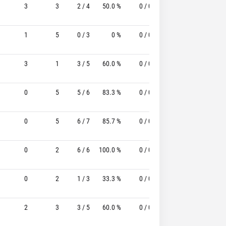
3
3
2 / 4
50.0 %
0 / 0
-
3 / 3
1
1
5
0 / 3
0 %
0 / 0
-
0 / 0
3
1
3 / 5
60.0 %
0 / 0
-
0 / 0
0
5
5 / 6
83.3 %
0 / 0
-
0 / 0
0
5
6 / 7
85.7 %
0 / 0
-
0 / 2
0
2
6 / 6
100.0 %
0 / 0
-
2 / 3
0
2
1 / 3
33.3 %
0 / 0
-
0 / 2
2
3
3 / 5
60.0 %
0 / 0
-
1 / 1
1