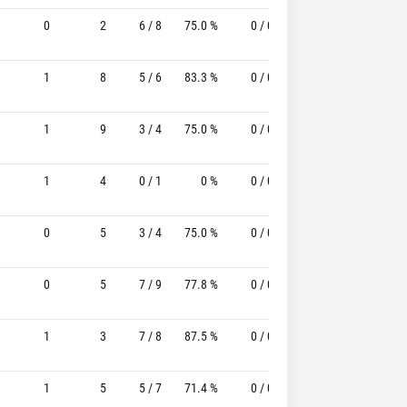
0
2
6 / 8
75.0 %
0 / 0
-
0 / 2
1
8
5 / 6
83.3 %
0 / 0
-
1 / 2
1
9
3 / 4
75.0 %
0 / 0
-
2 / 2
1
1
4
0 / 1
0 %
0 / 0
-
0 / 0
0
5
3 / 4
75.0 %
0 / 0
-
0 / 0
0
5
7 / 9
77.8 %
0 / 0
-
2 / 3
1
3
7 / 8
87.5 %
0 / 0
-
1 / 2
1
5
5 / 7
71.4 %
0 / 0
-
0 / 0