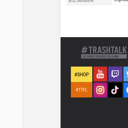
08 nov. 2025 00:00
FR
#SHOP
#TTFL