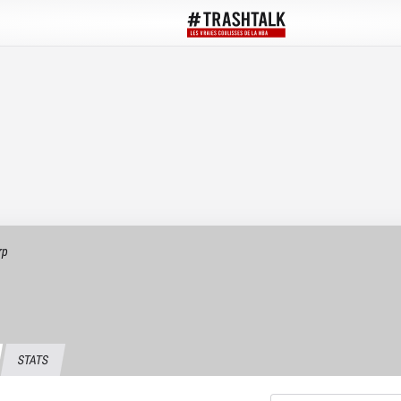
rp
STATS