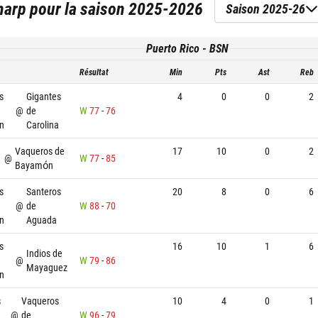
harp
pour la saison
2025-2026
Saison 2025-26
Puerto Rico - BSN
Résultat
Min
Pts
Ast
Reb
s
Gigantes
4
0
0
2
@
de
W
77
-
76
n
Carolina
Vaqueros de
17
10
0
2
@
W
77
-
85
Bayamón
s
Santeros
20
8
0
6
@
de
W
88
-
70
n
Aguada
s
16
10
1
6
Indios de
@
W
79
-
86
Mayaguez
n
s
Vaqueros
10
4
0
1
@
de
W
96
-
79