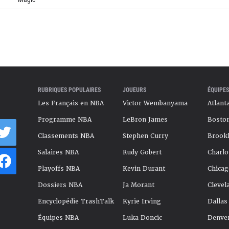
RUBRIQUES POPULAIRES
JOUEURS
ÉQUIPES
Les Français en NBA
Victor Wembanyama
Atlant
Programme NBA
LeBron James
Boston
Classements NBA
Stephen Curry
Brookl
Salaires NBA
Rudy Gobert
Charlo
Playoffs NBA
Kevin Durant
Chicag
Dossiers NBA
Ja Morant
Clevel
Encyclopédie TrashTalk
Kyrie Irving
Dallas
Équipes NBA
Luka Doncic
Denve