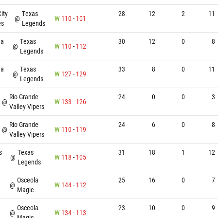
ity
Texas
28
12
2
11
@
W
110
-
101
es
Legends
ma
Texas
30
12
0
8
@
W
110
-
112
e
Legends
ma
Texas
33
8
0
11
@
W
127
-
129
e
Legends
Rio Grande
24
0
0
3
@
W
133
-
126
Valley Vipers
Rio Grande
24
6
0
8
@
W
110
-
119
Valley Vipers
s
Texas
31
18
1
12
@
W
118
-
105
Legends
Osceola
25
16
0
7
@
W
144
-
112
Magic
Osceola
23
10
0
9
@
W
134
-
113
Magic