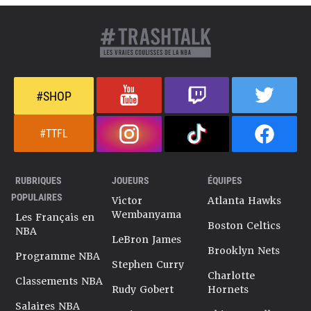
#SHOP
#TTFL
RUBRIQUES
JOUEURS
ÉQUIPES
POPULAIRES
Victor
Atlanta Hawks
Wembanyama
Les Français en
Boston Celtics
NBA
LeBron James
Brooklyn Nets
Programme NBA
Stephen Curry
Charlotte
Classements NBA
Rudy Gobert
Hornets
Salaires NBA