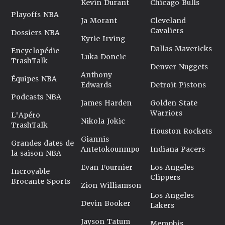
Kevin Durant
Chicago Bulls
Playoffs NBA
Ja Morant
Cleveland
Cavaliers
Dossiers NBA
Kyrie Irving
Dallas Mavericks
Encyclopédie
Luka Doncic
TrashTalk
Denver Nuggets
Anthony
Équipes NBA
Edwards
Detroit Pistons
Podcasts NBA
James Harden
Golden State
Warriors
L'Apéro
Nikola Jokic
TrashTalk
Houston Rockets
Giannis
Grandes dates de
Antetokounmpo
Indiana Pacers
la saison NBA
Evan Fournier
Los Angeles
Incroyable
Clippers
Brocante Sports
Zion Williamson
Los Angeles
Devin Booker
Lakers
Jayson Tatum
Memphis