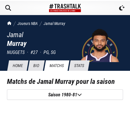
TrashTalk Actu NBA
Joueurs NBA
Jamal
Murray
Jamal
Murray
NUGGETS
·
#
27
·
PG, SG
HOME
BIO
MATCHS
STATS
Matchs de
Jamal Murray
pour la saison
Saison 1980-81