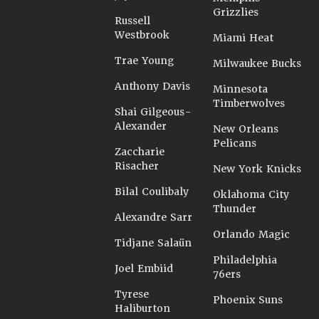
Grizzlies
Russell
Westbrook
Miami Heat
Trae Young
Milwaukee Bucks
Anthony Davis
Minnesota
Timberwolves
Shai Gilgeous-
Alexander
New Orleans
Pelicans
Zaccharie
Risacher
New York Knicks
Bilal Coulibaly
Oklahoma City
Thunder
Alexandre Sarr
Orlando Magic
Tidjane Salaün
Philadelphia
Joel Embiid
76ers
Tyrese
Phoenix Suns
Haliburton