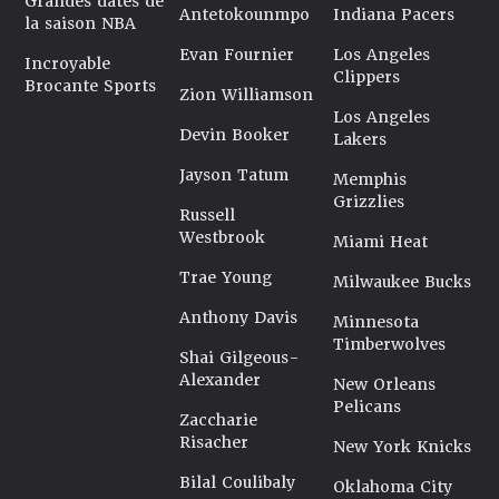
Grandes dates de
Antetokounmpo
Indiana Pacers
la saison NBA
Evan Fournier
Los Angeles
Incroyable
Clippers
Brocante Sports
Zion Williamson
Los Angeles
Devin Booker
Lakers
Jayson Tatum
Memphis
Grizzlies
Russell
Westbrook
Miami Heat
Trae Young
Milwaukee Bucks
Anthony Davis
Minnesota
Timberwolves
Shai Gilgeous-
Alexander
New Orleans
Pelicans
Zaccharie
Risacher
New York Knicks
Bilal Coulibaly
Oklahoma City