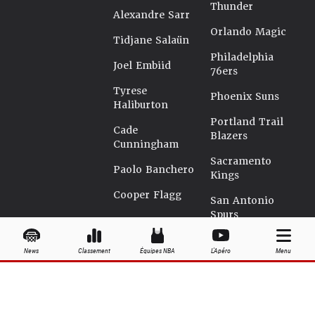
Thunder
Alexandre Sarr
Orlando Magic
Tidjane Salaün
Philadelphia
Joel Embiid
76ers
Tyrese
Phoenix Suns
Haliburton
Portland Trail
Cade
Blazers
Cunningham
Sacramento
Paolo Banchero
Kings
Cooper Flagg
San Antonio
Spurs
Seattle
News
Classement
Équipes NBA
L'Apéro
Menu
Supersonics
Toronto Raptors
Utah Jazz