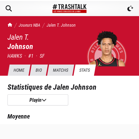
TrashTalk Actu NBA
Joueurs NBA
Jalen T.
Johnson
Jalen T.
Johnson
HAWKS
·
#
1
·
SF
HOME
BIO
MATCHS
STATS
Statistiques de
Jalen Johnson
Playin
Moyenne