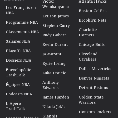
Victor
Atlanta Hawks
Wembanyama
Les Français en
Boston Celtics
NBA
LeBron James
Brooklyn Nets
Programme NBA
Stephen Curry
Charlotte
Classements NBA
Rudy Gobert
Hornets
Salaires NBA
Kevin Durant
Chicago Bulls
Playoffs NBA
Ja Morant
Cleveland
Cavaliers
Dossiers NBA
Kyrie Irving
Dallas Mavericks
Encyclopédie
Luka Doncic
TrashTalk
Denver Nuggets
Anthony
Équipes NBA
Edwards
Detroit Pistons
Podcasts NBA
James Harden
Golden State
Warriors
L'Apéro
Nikola Jokic
TrashTalk
Houston Rockets
Giannis