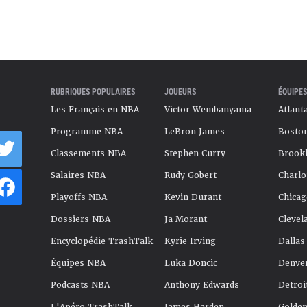
RUBRIQUES POPULAIRES
JOUEURS
ÉQUIPES
Les Français en NBA
Victor Wembanyama
Atlant
Programme NBA
LeBron James
Boston
Classements NBA
Stephen Curry
Brookl
Salaires NBA
Rudy Gobert
Charlo
Playoffs NBA
Kevin Durant
Chicag
Dossiers NBA
Ja Morant
Clevel
Encyclopédie TrashTalk
Kyrie Irving
Dallas
Équipes NBA
Luka Doncic
Denve
Podcasts NBA
Anthony Edwards
Detroi