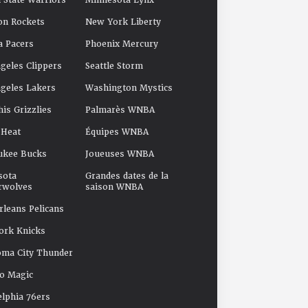
 State Warriors
Minnesota Lynx
on Rockets
New York Liberty
a Pacers
Phoenix Mercury
geles Clippers
Seattle Storm
geles Lakers
Washington Mystics
s Grizzlies
Palmarès WNBA
 Heat
Équipes WNBA
ukee Bucks
Joueuses WNBA
sota
Grandes dates de la
rwolves
saison WNBA
leans Pelicans
ork Knicks
oma City Thunder
o Magic
elphia 76ers