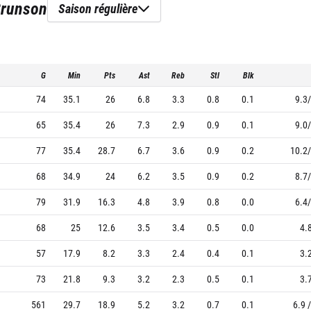
Brunson
Saison régulière
G
Min
Pts
Ast
Reb
Stl
Blk
74
35.1
26
6.8
3.3
0.8
0.1
9.3/
65
35.4
26
7.3
2.9
0.9
0.1
9.0/
77
35.4
28.7
6.7
3.6
0.9
0.2
10.2/
68
34.9
24
6.2
3.5
0.9
0.2
8.7/
79
31.9
16.3
4.8
3.9
0.8
0.0
6.4/
68
25
12.6
3.5
3.4
0.5
0.0
4.
57
17.9
8.2
3.3
2.4
0.4
0.1
3.
73
21.8
9.3
3.2
2.3
0.5
0.1
3.
561
29.7
18.9
5.2
3.2
0.7
0.1
6.9 