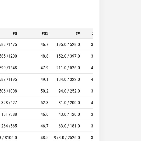
FG
FG%
3P
3P%
FT
689 /1475
46.7
195.0 / 528.0
36.9
354 / 421
585 /1200
48.8
152.0 / 397.0
38.3
368 / 448
790 /1648
47.9
211.0 / 526.0
40.1
421 / 497
587 /1195
49.1
134.0 / 322.0
41.6
325 / 392
506 /1008
50.2
94.0 / 252.0
37.3
179 / 213
328 /627
52.3
81.0 / 200.0
40.5
120 / 151
181 /388
46.6
43.0 / 120.0
35.8
61 / 75
264 /565
46.7
63.0 / 181.0
34.8
87 / 120
3 / 8106.0
48.5
973.0 / 2526.0
38.5
1915.0 / 2317.0