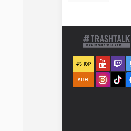
#SHOP
#TTFL