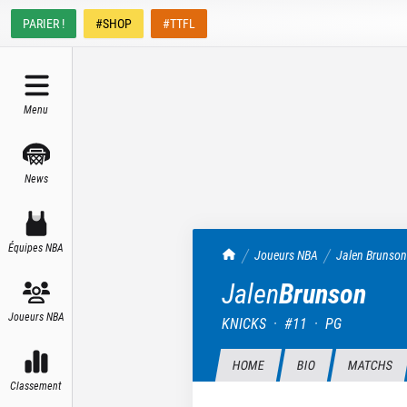
PARIER !
#SHOP
#TTFL
Menu
News
Équipes NBA
TrashTalk Actu NBA
Joueurs NBA
Jalen
Brunson
Jalen
Brunson
Joueurs NBA
KNICKS
·
#
11
·
PG
HOME
BIO
MATCHS
Classement