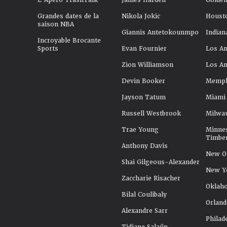
L'Apéro TrashTalk
James Harden
Golden
Grandes dates de la
Nikola Jokic
Houst
saison NBA
Giannis Antetokounmpo
Indian
Incroyable Brocante
Sports
Evan Fournier
Los An
Zion Williamson
Los An
Devin Booker
Memphi
Jayson Tatum
Miami
Russell Westbrook
Milwa
Trae Young
Minne
Timbe
Anthony Davis
New Or
Shai Gilgeous-Alexander
New Y
Zaccharie Risacher
Oklah
Bilal Coulibaly
Orland
Alexandre Sarr
Philad