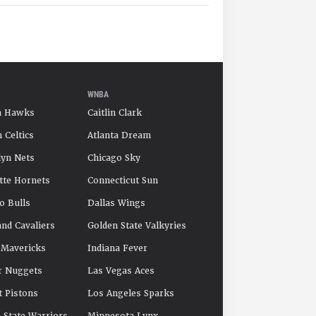
WNBA
a Hawks
Caitlin Clark
 Celtics
Atlanta Dream
yn Nets
Chicago Sky
tte Hornets
Connecticut Sun
o Bulls
Dallas Wings
and Cavaliers
Golden State Valkyries
 Mavericks
Indiana Fever
r Nuggets
Las Vegas Aces
t Pistons
Los Angeles Sparks