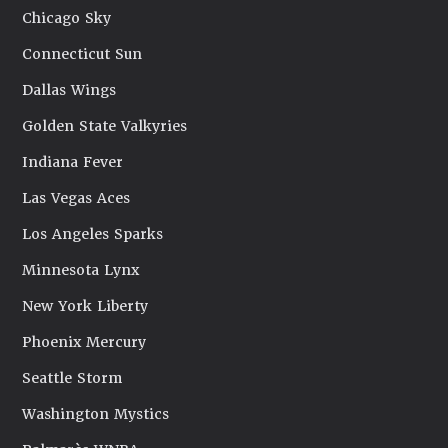
Chicago Sky
Connecticut Sun
Dallas Wings
Golden State Valkyries
Indiana Fever
Las Vegas Aces
Los Angeles Sparks
Minnesota Lynx
New York Liberty
Phoenix Mercury
Seattle Storm
Washington Mystics