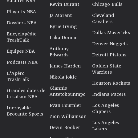
Salaires NBA
Kevin Durant
Chicago Bulls
Playoffs NBA
Ja Morant
Cleveland
Cavaliers
Dossiers NBA
Kyrie Irving
Dallas Mavericks
Encyclopédie
Luka Doncic
TrashTalk
Denver Nuggets
Anthony
Équipes NBA
Edwards
Detroit Pistons
Podcasts NBA
James Harden
Golden State
Warriors
L'Apéro
Nikola Jokic
TrashTalk
Houston Rockets
Giannis
Grandes dates de
Antetokounmpo
Indiana Pacers
la saison NBA
Evan Fournier
Los Angeles
Incroyable
Clippers
Brocante Sports
Zion Williamson
Los Angeles
Devin Booker
Lakers