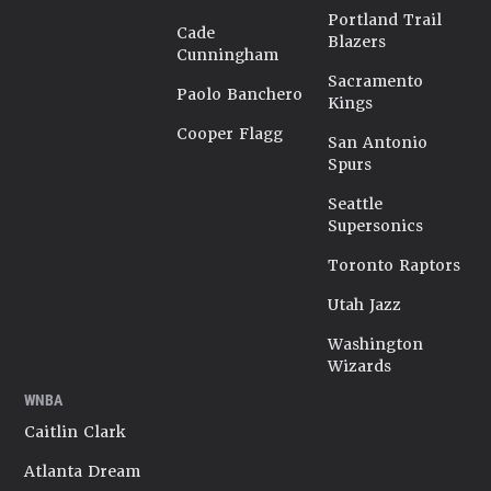
Portland Trail
Cade
Blazers
Cunningham
Sacramento
Paolo Banchero
Kings
Cooper Flagg
San Antonio
Spurs
Seattle
Supersonics
Toronto Raptors
Utah Jazz
Washington
Wizards
WNBA
Caitlin Clark
Atlanta Dream