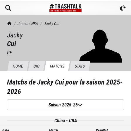
TrashTalk Actu NBA
Joueurs NBA
Jacky
Cui
Jacky
Cui
PF
HOME
BIO
MATCHS
STATS
Matchs de
Jacky Cui
pour la saison
2025-
2026
Saison 2025-26
China - CBA
Date
Match
Résultat