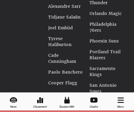
Thunder
Alexandre Sarr
Orlando Magic
Tidjane Salaün
Philadelphia
Joel Embiid
76ers
Tyrese
Phoenix Suns
Haliburton
Portland Trail
Cade
Blazers
Cunningham
Sacramento
Paolo Banchero
Kings
Cooper Flagg
San Antonio
Spurs
Seattle
News
Classement
Équipes NBA
L'Apéro
Menu
Supersonics
Toronto Raptors
Utah Jazz