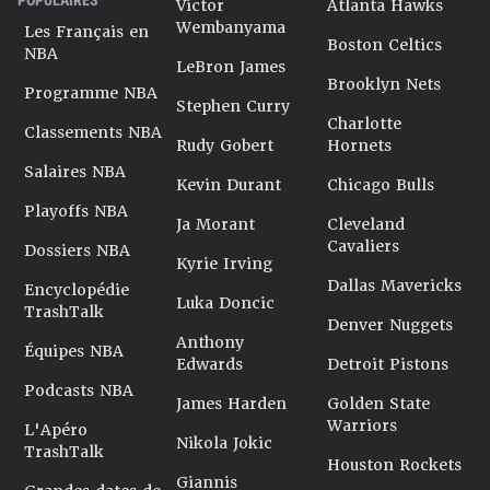
Victor
Atlanta Hawks
Wembanyama
Les Français en
Boston Celtics
NBA
LeBron James
Brooklyn Nets
Programme NBA
Stephen Curry
Charlotte
Classements NBA
Rudy Gobert
Hornets
Salaires NBA
Kevin Durant
Chicago Bulls
Playoffs NBA
Ja Morant
Cleveland
Cavaliers
Dossiers NBA
Kyrie Irving
Dallas Mavericks
Encyclopédie
Luka Doncic
TrashTalk
Denver Nuggets
Anthony
Équipes NBA
Edwards
Detroit Pistons
Podcasts NBA
James Harden
Golden State
Warriors
L'Apéro
Nikola Jokic
TrashTalk
Houston Rockets
Giannis