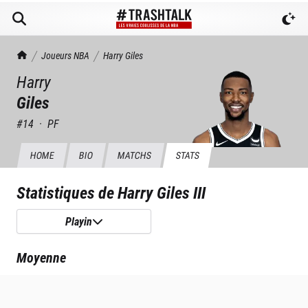
TrashTalk Actu NBA
Joueurs NBA
Harry
Giles
Harry
Giles
#
14
·
PF
HOME
BIO
MATCHS
STATS
Statistiques de
Harry Giles III
Playin
Moyenne