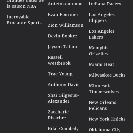
Grandes dates de
Antetokounmpo
Indiana Pacers
la saison NBA
Evan Fournier
Los Angeles
Incroyable
Clippers
Brocante Sports
Zion Williamson
Los Angeles
Devin Booker
Lakers
Jayson Tatum
Memphis
Grizzlies
Russell
Westbrook
Miami Heat
Trae Young
Milwaukee Bucks
Anthony Davis
Minnesota
Timberwolves
Shai Gilgeous-
Alexander
New Orleans
Pelicans
Zaccharie
Risacher
New York Knicks
Bilal Coulibaly
Oklahoma City