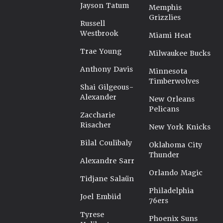
Jayson Tatum
Memphis
Grizzlies
Russell
Westbrook
Miami Heat
Trae Young
Milwaukee Bucks
Anthony Davis
Minnesota
Timberwolves
Shai Gilgeous-
Alexander
New Orleans
Pelicans
Zaccharie
Risacher
New York Knicks
Bilal Coulibaly
Oklahoma City
Thunder
Alexandre Sarr
Orlando Magic
Tidjane Salaün
Philadelphia
Joel Embiid
76ers
Tyrese
Phoenix Suns