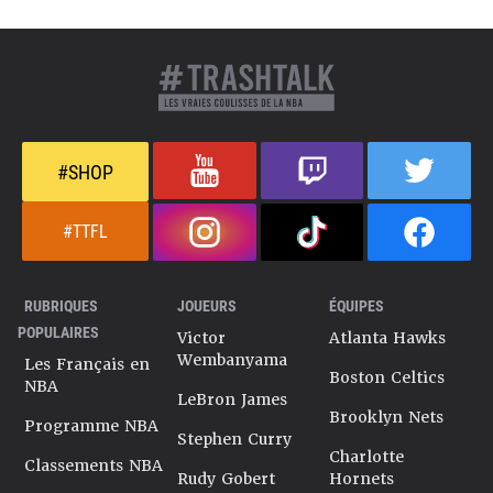
#SHOP
#TTFL
RUBRIQUES
JOUEURS
ÉQUIPES
POPULAIRES
Victor
Atlanta Hawks
Wembanyama
Les Français en
Boston Celtics
NBA
LeBron James
Brooklyn Nets
Programme NBA
Stephen Curry
Charlotte
Classements NBA
Rudy Gobert
Hornets