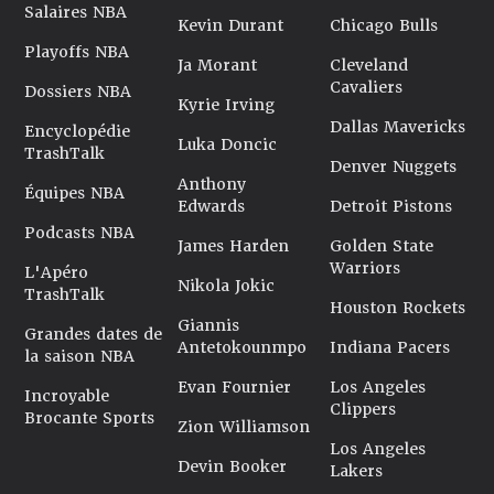
Salaires NBA
Kevin Durant
Chicago Bulls
Playoffs NBA
Ja Morant
Cleveland
Cavaliers
Dossiers NBA
Kyrie Irving
Dallas Mavericks
Encyclopédie
Luka Doncic
TrashTalk
Denver Nuggets
Anthony
Équipes NBA
Edwards
Detroit Pistons
Podcasts NBA
James Harden
Golden State
Warriors
L'Apéro
Nikola Jokic
TrashTalk
Houston Rockets
Giannis
Grandes dates de
Antetokounmpo
Indiana Pacers
la saison NBA
Evan Fournier
Los Angeles
Incroyable
Clippers
Brocante Sports
Zion Williamson
Los Angeles
Devin Booker
Lakers