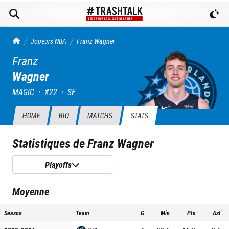
TrashTalk Actu NBA
Joueurs NBA
Franz
Wagner
Franz
Wagner
MAGIC
·
#
22
·
SF
HOME
BIO
MATCHS
STATS
Statistiques de
Franz Wagner
Playoffs
Moyenne
Season
Team
G
Min
Pts
Ast