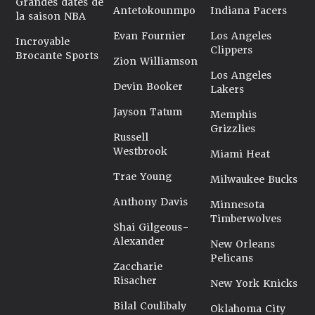
Grandes dates de
Antetokounmpo
Indiana Pacers
la saison NBA
Evan Fournier
Los Angeles
Incroyable
Clippers
Brocante Sports
Zion Williamson
Los Angeles
Devin Booker
Lakers
Jayson Tatum
Memphis
Grizzlies
Russell
Westbrook
Miami Heat
Trae Young
Milwaukee Bucks
Anthony Davis
Minnesota
Timberwolves
Shai Gilgeous-
Alexander
New Orleans
Pelicans
Zaccharie
Risacher
New York Knicks
Bilal Coulibaly
Oklahoma City