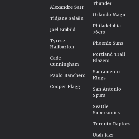
Thunder
Alexandre Sarr
Orlando Magic
Tidjane Salaün
Philadelphia
Joel Embiid
76ers
Tyrese
Phoenix Suns
Haliburton
Portland Trail
Cade
Blazers
Cunningham
Sacramento
Paolo Banchero
Kings
Cooper Flagg
San Antonio
Spurs
Seattle
Supersonics
Toronto Raptors
Utah Jazz