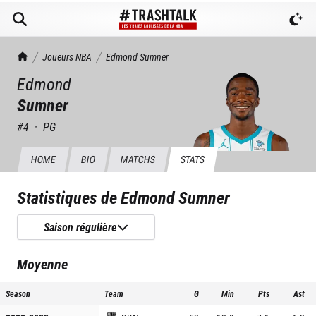
TrashTalk Actu NBA
Joueurs NBA
Edmond
Sumner
Edmond
Sumner
#
4
·
PG
HOME
BIO
MATCHS
STATS
Statistiques de
Edmond Sumner
Saison régulière
Moyenne
Season
Team
G
Min
Pts
Ast