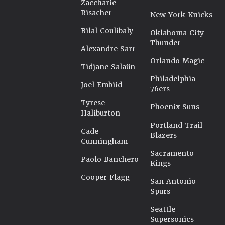
Zaccharie
Risacher
New York Knicks
Bilal Coulibaly
Oklahoma City
Thunder
Alexandre Sarr
Orlando Magic
Tidjane Salaün
Philadelphia
Joel Embiid
76ers
Tyrese
Phoenix Suns
Haliburton
Portland Trail
Cade
Blazers
Cunningham
Sacramento
Paolo Banchero
Kings
Cooper Flagg
San Antonio
Spurs
Seattle
Supersonics