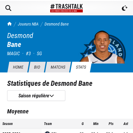
TrashTalk Actu NBA
Joueurs NBA
Desmond
Bane
Desmond
Bane
MAGIC
·
#
3
·
SG
HOME
BIO
MATCHS
STATS
Statistiques de
Desmond Bane
Saison régulière
Moyenne
Season
Team
G
Min
Pts
Ast