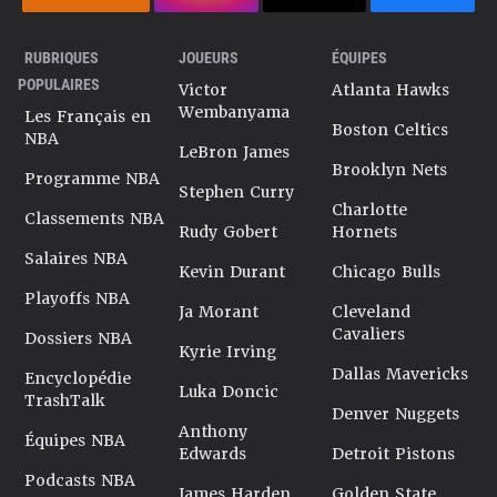
RUBRIQUES
JOUEURS
ÉQUIPES
POPULAIRES
Victor
Atlanta Hawks
Wembanyama
Les Français en
Boston Celtics
NBA
LeBron James
Brooklyn Nets
Programme NBA
Stephen Curry
Charlotte
Classements NBA
Rudy Gobert
Hornets
Salaires NBA
Kevin Durant
Chicago Bulls
Playoffs NBA
Ja Morant
Cleveland
Cavaliers
Dossiers NBA
Kyrie Irving
Dallas Mavericks
Encyclopédie
Luka Doncic
TrashTalk
Denver Nuggets
Anthony
Équipes NBA
Edwards
Detroit Pistons
Podcasts NBA
James Harden
Golden State