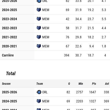
2025-2026
ORL
82
33.6
20.1
4.1
2024-2025
MEM
69
31.9
19.2
5.3
2023-2024
MEM
42
34.4
23.7
5.5
2022-2023
MEM
58
31.7
21.5
4.4
2021-2022
MEM
76
29.8
18.2
2.7
2020-2021
MEM
67
22.6
9.4
1.8
Carrière
394
30.7
18.7
4
Total
Season
Team
G
Min
Pts
Ast
2025-2026
ORL
82
2757
1647
338
2024-2025
MEM
69
2203
1327
369