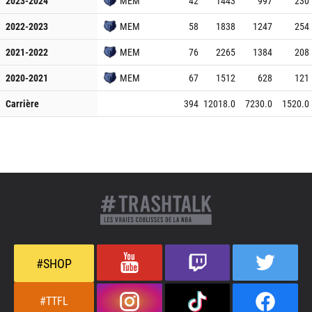
2023-2024
MEM
42
1443
997
230
2022-2023
MEM
58
1838
1247
254
2021-2022
MEM
76
2265
1384
208
2020-2021
MEM
67
1512
628
121
Carrière
394
12018.0
7230.0
1520.0
#SHOP
#TTFL