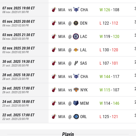
07 nov. 2025 19:00
ET
MIA
vs
CHA
W
126
-
108
08 nov. 2025 01:00
FR
05 nov. 2025 20:00
ET
MIA
@
DEN
L
122
-
112
06 nov. 2025 02:00
FR
03 nov. 2025 21:30
ET
MIA
@
LAC
W
119
-
120
04 nov. 2025 03:30
FR
02 nov. 2025 20:30
ET
MIA
@
LAL
L
130
-
120
03 nov. 2025 02:30
FR
30 oct. 2025 19:30
ET
MIA
@
SAS
L
107
-
101
31 oct. 2025 00:30
FR
28 oct. 2025 18:30
ET
MIA
vs
CHA
W
144
-
117
28 oct. 2025 23:30
FR
26 oct. 2025 17:00
ET
MIA
vs
NYK
W
115
-
107
26 oct. 2025 22:00
FR
24 oct. 2025 18:00
ET
MIA
@
MEM
W
114
-
146
25 oct. 2025 00:00
FR
22 oct. 2025 17:00
ET
MIA
@
ORL
L
125
-
121
22 oct. 2025 23:00
FR
Playin