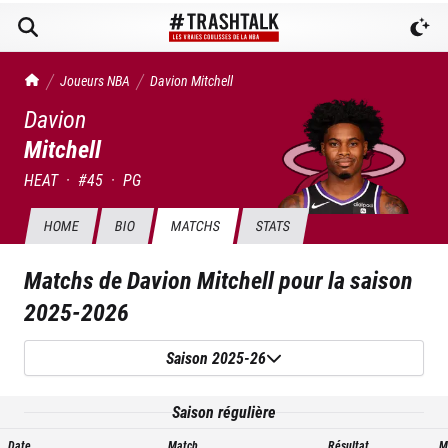
TrashTalk Actu NBA
Joueurs NBA
Davion
Mitchell
Davion
Mitchell
HEAT
·
#
45
·
PG
HOME
BIO
MATCHS
STATS
Matchs de
Davion Mitchell
pour la saison
2025-2026
Saison 2025-26
Saison régulière
Date
Match
Résultat
M