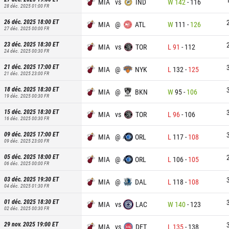
MIA
vs
IND
W
142
-
116
28 déc. 2025 01:00
FR
26 déc. 2025 18:00
ET
MIA
@
ATL
W
111
-
126
27 déc. 2025 00:00
FR
23 déc. 2025 18:30
ET
MIA
vs
TOR
L
91
-
112
24 déc. 2025 00:30
FR
21 déc. 2025 17:00
ET
MIA
@
NYK
L
132
-
125
21 déc. 2025 23:00
FR
18 déc. 2025 18:30
ET
MIA
@
BKN
W
95
-
106
19 déc. 2025 00:30
FR
15 déc. 2025 18:30
ET
MIA
vs
TOR
L
96
-
106
16 déc. 2025 00:30
FR
09 déc. 2025 17:00
ET
MIA
@
ORL
L
117
-
108
09 déc. 2025 23:00
FR
05 déc. 2025 18:00
ET
MIA
@
ORL
L
106
-
105
06 déc. 2025 00:00
FR
03 déc. 2025 19:30
ET
MIA
@
DAL
L
118
-
108
04 déc. 2025 01:30
FR
01 déc. 2025 18:30
ET
MIA
vs
LAC
W
140
-
123
02 déc. 2025 00:30
FR
29 nov. 2025 19:00
ET
MIA
vs
DET
L
135
-
138