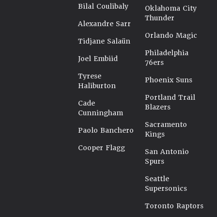
Bilal Coulibaly
Oklahoma City
Thunder
Alexandre Sarr
Orlando Magic
Tidjane Salaün
Philadelphia
Joel Embiid
76ers
Tyrese
Phoenix Suns
Haliburton
Portland Trail
Cade
Blazers
Cunningham
Sacramento
Paolo Banchero
Kings
Cooper Flagg
San Antonio
Spurs
Seattle
Supersonics
Toronto Raptors