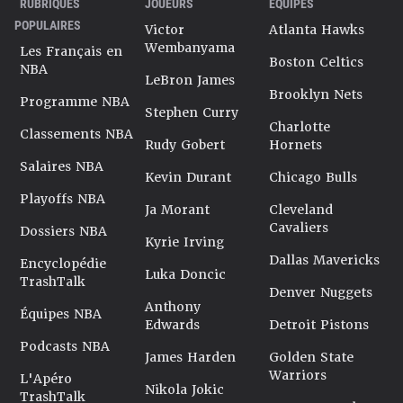
RUBRIQUES
JOUEURS
ÉQUIPES
POPULAIRES
Victor
Atlanta Hawks
Wembanyama
Les Français en
Boston Celtics
NBA
LeBron James
Brooklyn Nets
Programme NBA
Stephen Curry
Charlotte
Classements NBA
Rudy Gobert
Hornets
Salaires NBA
Kevin Durant
Chicago Bulls
Playoffs NBA
Ja Morant
Cleveland
Cavaliers
Dossiers NBA
Kyrie Irving
Dallas Mavericks
Encyclopédie
Luka Doncic
TrashTalk
Denver Nuggets
Anthony
Équipes NBA
Edwards
Detroit Pistons
Podcasts NBA
James Harden
Golden State
Warriors
L'Apéro
Nikola Jokic
TrashTalk