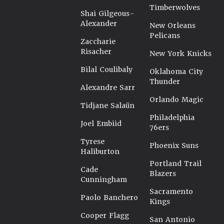
Timberwolves
Shai Gilgeous-
Alexander
New Orleans
Pelicans
Zaccharie
Risacher
New York Knicks
Bilal Coulibaly
Oklahoma City
Thunder
Alexandre Sarr
Orlando Magic
Tidjane Salaün
Philadelphia
Joel Embiid
76ers
Tyrese
Phoenix Suns
Haliburton
Portland Trail
Cade
Blazers
Cunningham
Sacramento
Paolo Banchero
Kings
Cooper Flagg
San Antonio