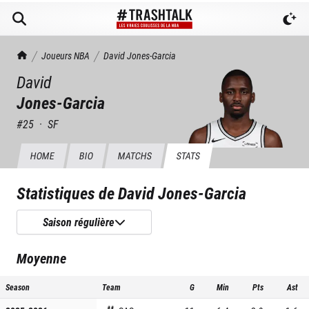
TrashTalk Actu NBA
Joueurs NBA
David
Jones-Garcia
David
Jones-Garcia
#
25
·
SF
HOME
BIO
MATCHS
STATS
Statistiques de
David Jones-Garcia
Saison régulière
Moyenne
Season
Team
G
Min
Pts
Ast