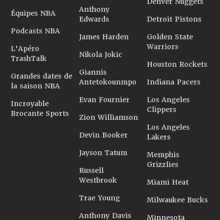
Denver Nuggets
Anthony
Équipes NBA
Edwards
Detroit Pistons
Podcasts NBA
James Harden
Golden State
Warriors
L'Apéro
Nikola Jokic
TrashTalk
Houston Rockets
Giannis
Grandes dates de
Antetokounmpo
Indiana Pacers
la saison NBA
Evan Fournier
Los Angeles
Incroyable
Clippers
Brocante Sports
Zion Williamson
Los Angeles
Devin Booker
Lakers
Jayson Tatum
Memphis
Grizzlies
Russell
Westbrook
Miami Heat
Trae Young
Milwaukee Bucks
Anthony Davis
Minnesota