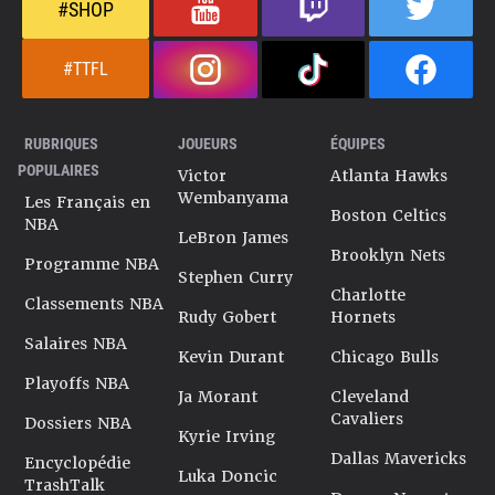
#SHOP
#TTFL
RUBRIQUES
JOUEURS
ÉQUIPES
POPULAIRES
Victor
Atlanta Hawks
Wembanyama
Les Français en
Boston Celtics
NBA
LeBron James
Brooklyn Nets
Programme NBA
Stephen Curry
Charlotte
Classements NBA
Rudy Gobert
Hornets
Salaires NBA
Kevin Durant
Chicago Bulls
Playoffs NBA
Ja Morant
Cleveland
Cavaliers
Dossiers NBA
Kyrie Irving
Dallas Mavericks
Encyclopédie
Luka Doncic
TrashTalk