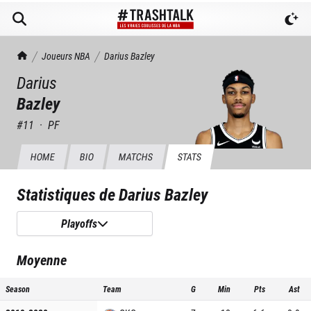
TrashTalk Actu NBA
Joueurs NBA
Darius
Bazley
Darius
Bazley
#
11
·
PF
HOME
BIO
MATCHS
STATS
Statistiques de
Darius Bazley
Playoffs
Moyenne
Season
Team
G
Min
Pts
Ast