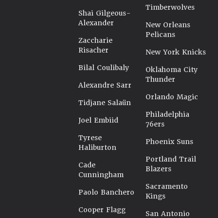
Timberwolves
Shai Gilgeous-
Alexander
New Orleans
Pelicans
Zaccharie
Risacher
New York Knicks
Bilal Coulibaly
Oklahoma City
Thunder
Alexandre Sarr
Orlando Magic
Tidjane Salaün
Philadelphia
Joel Embiid
76ers
Tyrese
Phoenix Suns
Haliburton
Portland Trail
Cade
Blazers
Cunningham
Sacramento
Paolo Banchero
Kings
Cooper Flagg
San Antonio