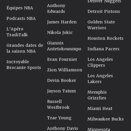
Denver Nuggets
Anthony
Équipes NBA
Edwards
Detroit Pistons
Podcasts NBA
James Harden
Golden State
Warriors
L'Apéro
Nikola Jokic
TrashTalk
Houston Rockets
Giannis
Grandes dates de
Antetokounmpo
Indiana Pacers
la saison NBA
Evan Fournier
Los Angeles
Incroyable
Clippers
Brocante Sports
Zion Williamson
Los Angeles
Devin Booker
Lakers
Jayson Tatum
Memphis
Grizzlies
Russell
Westbrook
Miami Heat
Trae Young
Milwaukee Bucks
Anthony Davis
Minnesota