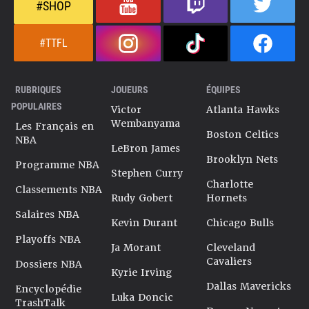
#SHOP
#TTFL
RUBRIQUES
JOUEURS
ÉQUIPES
POPULAIRES
Victor
Atlanta Hawks
Wembanyama
Les Français en
Boston Celtics
NBA
LeBron James
Brooklyn Nets
Programme NBA
Stephen Curry
Charlotte
Classements NBA
Rudy Gobert
Hornets
Salaires NBA
Kevin Durant
Chicago Bulls
Playoffs NBA
Ja Morant
Cleveland
Cavaliers
Dossiers NBA
Kyrie Irving
Dallas Mavericks
Encyclopédie
Luka Doncic
TrashTalk