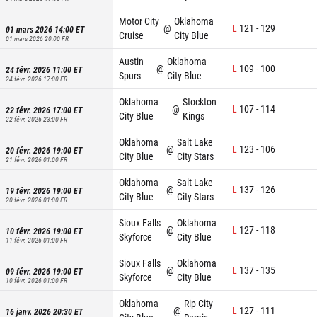
Motor City
Oklahoma
@
L
121
-
129
01 mars 2026 14:00
ET
Cruise
City Blue
01 mars 2026 20:00
FR
Austin
Oklahoma
@
L
109
-
100
24 févr. 2026 11:00
ET
Spurs
City Blue
24 févr. 2026 17:00
FR
Oklahoma
Stockton
@
L
107
-
114
22 févr. 2026 17:00
ET
City Blue
Kings
22 févr. 2026 23:00
FR
Oklahoma
Salt Lake
@
L
123
-
106
20 févr. 2026 19:00
ET
City Blue
City Stars
21 févr. 2026 01:00
FR
Oklahoma
Salt Lake
@
L
137
-
126
19 févr. 2026 19:00
ET
City Blue
City Stars
20 févr. 2026 01:00
FR
Sioux Falls
Oklahoma
@
L
127
-
118
10 févr. 2026 19:00
ET
Skyforce
City Blue
11 févr. 2026 01:00
FR
Sioux Falls
Oklahoma
@
L
137
-
135
09 févr. 2026 19:00
ET
Skyforce
City Blue
10 févr. 2026 01:00
FR
Oklahoma
Rip City
@
L
127
-
111
16 janv. 2026 20:30
ET