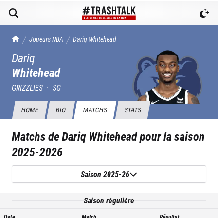
TrashTalk Actu NBA
Joueurs NBA
Dariq
Whitehead
Dariq
Whitehead
GRIZZLIES
·
SG
HOME
BIO
MATCHS
STATS
Matchs de
Dariq Whitehead
pour la saison
2025-2026
Saison 2025-26
Saison régulière
Date
Match
Résultat