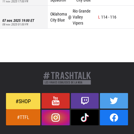
11 nov. 2025 17:00
FR
Rio Grande
Oklahoma
@
Valley
L
114
-
116
City Blue
07 nov. 2025 19:00
ET
Vipers
08 nov. 2025 01:00
FR
#SHOP
#TTFL