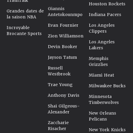
TrashTalk
Houston Rockets
Giannis
Grandes dates de
Antetokounmpo
Indiana Pacers
la saison NBA
Evan Fournier
Los Angeles
Incroyable
Clippers
Brocante Sports
Zion Williamson
Los Angeles
Devin Booker
Lakers
Jayson Tatum
Memphis
Grizzlies
Russell
Westbrook
Miami Heat
Trae Young
Milwaukee Bucks
Anthony Davis
Minnesota
Timberwolves
Shai Gilgeous-
Alexander
New Orleans
Pelicans
Zaccharie
Risacher
New York Knicks