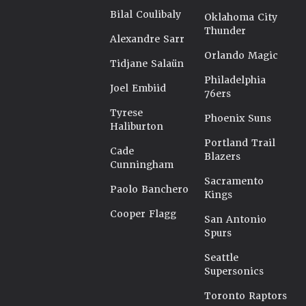
Bilal Coulibaly
Oklahoma City
Thunder
Alexandre Sarr
Orlando Magic
Tidjane Salaün
Philadelphia
Joel Embiid
76ers
Tyrese
Phoenix Suns
Haliburton
Portland Trail
Cade
Blazers
Cunningham
Sacramento
Paolo Banchero
Kings
Cooper Flagg
San Antonio
Spurs
Seattle
Supersonics
Toronto Raptors