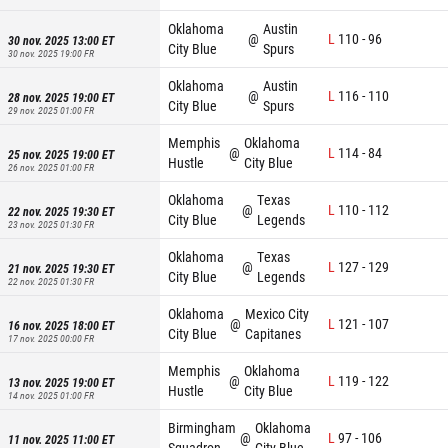
Oklahoma
Austin
@
L
110
-
96
30 nov. 2025 13:00
ET
City Blue
Spurs
30 nov. 2025 19:00
FR
Oklahoma
Austin
@
L
116
-
110
28 nov. 2025 19:00
ET
City Blue
Spurs
29 nov. 2025 01:00
FR
Memphis
Oklahoma
@
L
114
-
84
25 nov. 2025 19:00
ET
Hustle
City Blue
26 nov. 2025 01:00
FR
Oklahoma
Texas
@
L
110
-
112
22 nov. 2025 19:30
ET
City Blue
Legends
23 nov. 2025 01:30
FR
Oklahoma
Texas
@
L
127
-
129
21 nov. 2025 19:30
ET
City Blue
Legends
22 nov. 2025 01:30
FR
Oklahoma
Mexico City
@
L
121
-
107
16 nov. 2025 18:00
ET
City Blue
Capitanes
17 nov. 2025 00:00
FR
Memphis
Oklahoma
@
L
119
-
122
13 nov. 2025 19:00
ET
Hustle
City Blue
14 nov. 2025 01:00
FR
Birmingham
Oklahoma
@
L
97
-
106
11 nov. 2025 11:00
ET
Squadron
City Blue