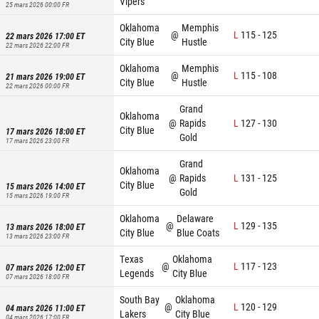
Vipers
25 mars 2026 00:00
FR
Oklahoma
Memphis
@
L
115
-
125
22 mars 2026 17:00
ET
City Blue
Hustle
22 mars 2026 22:00
FR
Oklahoma
Memphis
@
L
115
-
108
21 mars 2026 19:00
ET
City Blue
Hustle
22 mars 2026 00:00
FR
Grand
Oklahoma
@
Rapids
L
127
-
130
City Blue
17 mars 2026 18:00
ET
Gold
17 mars 2026 23:00
FR
Grand
Oklahoma
@
Rapids
L
131
-
125
City Blue
15 mars 2026 14:00
ET
Gold
15 mars 2026 19:00
FR
Oklahoma
Delaware
@
L
129
-
135
13 mars 2026 18:00
ET
City Blue
Blue Coats
13 mars 2026 23:00
FR
Texas
Oklahoma
@
L
117
-
123
07 mars 2026 12:00
ET
Legends
City Blue
07 mars 2026 18:00
FR
South Bay
Oklahoma
@
L
120
-
129
04 mars 2026 11:00
ET
Lakers
City Blue
04 mars 2026 17:00
FR