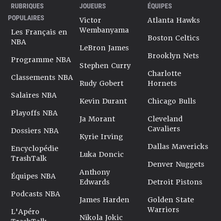
RUBRIQUES
JOUEURS
ÉQUIPES
POPULAIRES
Victor
Atlanta Hawks
Wembanyama
Les Français en
Boston Celtics
NBA
LeBron James
Brooklyn Nets
Programme NBA
Stephen Curry
Charlotte
Classements NBA
Rudy Gobert
Hornets
Salaires NBA
Kevin Durant
Chicago Bulls
Playoffs NBA
Ja Morant
Cleveland
Cavaliers
Dossiers NBA
Kyrie Irving
Dallas Mavericks
Encyclopédie
Luka Doncic
TrashTalk
Denver Nuggets
Anthony
Équipes NBA
Edwards
Detroit Pistons
Podcasts NBA
James Harden
Golden State
Warriors
L'Apéro
Nikola Jokic