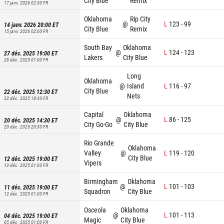
City Blue
Remix
17 janv. 2026 02:30
FR
Oklahoma
Rip City
@
L
123
-
99
14 janv. 2026 20:00
ET
City Blue
Remix
15 janv. 2026 02:00
FR
South Bay
Oklahoma
@
L
124
-
123
27 déc. 2025 19:00
ET
Lakers
City Blue
28 déc. 2025 01:00
FR
Long
Oklahoma
@
Island
L
116
-
97
City Blue
22 déc. 2025 12:30
ET
Nets
22 déc. 2025 18:30
FR
Capital
Oklahoma
@
L
86
-
125
20 déc. 2025 14:30
ET
City Go-Go
City Blue
20 déc. 2025 20:30
FR
Rio Grande
Oklahoma
Valley
@
L
119
-
120
City Blue
12 déc. 2025 19:00
ET
Vipers
13 déc. 2025 01:00
FR
Birmingham
Oklahoma
@
L
101
-
103
11 déc. 2025 19:00
ET
Squadron
City Blue
12 déc. 2025 01:00
FR
Osceola
Oklahoma
@
L
101
-
113
04 déc. 2025 19:00
ET
Magic
City Blue
05 déc. 2025 01:00
FR