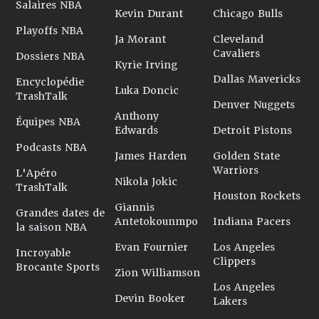
Salaires NBA
Kevin Durant
Chicago Bulls
Playoffs NBA
Ja Morant
Cleveland
Cavaliers
Dossiers NBA
Kyrie Irving
Dallas Mavericks
Encyclopédie
Luka Doncic
TrashTalk
Denver Nuggets
Anthony
Équipes NBA
Edwards
Detroit Pistons
Podcasts NBA
James Harden
Golden State
Warriors
L'Apéro
Nikola Jokic
TrashTalk
Houston Rockets
Giannis
Grandes dates de
Antetokounmpo
Indiana Pacers
la saison NBA
Evan Fournier
Los Angeles
Incroyable
Clippers
Brocante Sports
Zion Williamson
Los Angeles
Devin Booker
Lakers