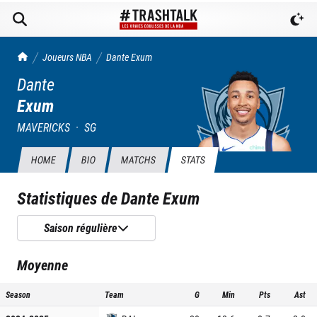
TrashTalk Actu NBA
Joueurs NBA
Dante
Exum
Dante
Exum
MAVERICKS
·
SG
HOME
BIO
MATCHS
STATS
Statistiques de
Dante Exum
Saison régulière
Moyenne
Season
Team
G
Min
Pts
Ast