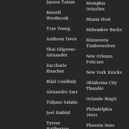
Jayson Tatum
Memphis
Grizzlies
Russell
Westbrook
Miami Heat
Trae Young
Milwaukee Bucks
Anthony Davis
Minnesota
Timberwolves
Shai Gilgeous-
Alexander
New Orleans
Pelicans
Zaccharie
Risacher
New York Knicks
Bilal Coulibaly
Oklahoma City
Thunder
Alexandre Sarr
Orlando Magic
Tidjane Salaün
Philadelphia
Joel Embiid
76ers
Tyrese
Phoenix Suns
Haliburton