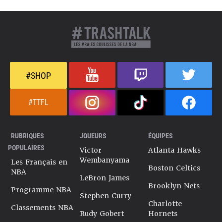
#SHOP
#TTFL
RUBRIQUES
JOUEURS
ÉQUIPES
POPULAIRES
Victor
Atlanta Hawks
Wembanyama
Les Français en
Boston Celtics
NBA
LeBron James
Brooklyn Nets
Programme NBA
Stephen Curry
Charlotte
Classements NBA
Rudy Gobert
Hornets