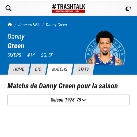
TrashTalk Actu NBA
Joueurs NBA
Danny
Green
Danny
Green
SIXERS
·
#
14
·
SG, SF
HOME
BIO
MATCHS
STATS
Matchs de
Danny Green
pour la saison
Saison 1978-79