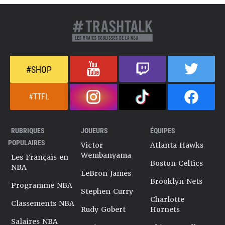
#SHOP
#TTFL
RUBRIQUES
JOUEURS
ÉQUIPES
POPULAIRES
Victor
Atlanta Hawks
Wembanyama
Les Français en
Boston Celtics
NBA
LeBron James
Brooklyn Nets
Programme NBA
Stephen Curry
Charlotte
Classements NBA
Rudy Gobert
Hornets
Salaires NBA