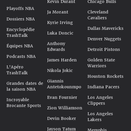
Kevin Durant
Chicago Bulls
Playoffs NBA
Ja Morant
Cleveland
Cavaliers
Dossiers NBA
Kyrie Irving
Dallas Mavericks
Encyclopédie
Luka Doncic
TrashTalk
Denver Nuggets
Anthony
Équipes NBA
Edwards
Detroit Pistons
Podcasts NBA
James Harden
Golden State
Warriors
L'Apéro
Nikola Jokic
TrashTalk
Houston Rockets
Giannis
Grandes dates de
Antetokounmpo
Indiana Pacers
la saison NBA
Evan Fournier
Los Angeles
Incroyable
Clippers
Brocante Sports
Zion Williamson
Los Angeles
Devin Booker
Lakers
Jayson Tatum
Memphis