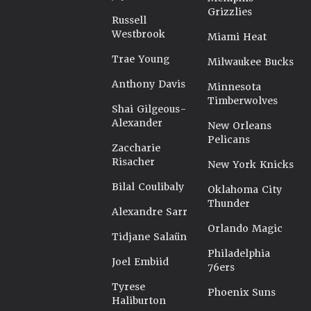
Grizzlies
Russell
Westbrook
Miami Heat
Trae Young
Milwaukee Bucks
Anthony Davis
Minnesota
Timberwolves
Shai Gilgeous-
Alexander
New Orleans
Pelicans
Zaccharie
Risacher
New York Knicks
Bilal Coulibaly
Oklahoma City
Thunder
Alexandre Sarr
Orlando Magic
Tidjane Salaün
Philadelphia
Joel Embiid
76ers
Tyrese
Phoenix Suns
Haliburton