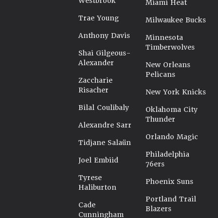
Westbrook
Miami Heat
Trae Young
Milwaukee Bucks
Anthony Davis
Minnesota
Timberwolves
Shai Gilgeous-
Alexander
New Orleans
Pelicans
Zaccharie
Risacher
New York Knicks
Bilal Coulibaly
Oklahoma City
Thunder
Alexandre Sarr
Orlando Magic
Tidjane Salaün
Philadelphia
Joel Embiid
76ers
Tyrese
Phoenix Suns
Haliburton
Portland Trail
Cade
Blazers
Cunningham