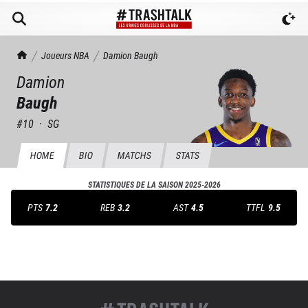
TrashTalk Actu NBA
Joueurs NBA
Damion
Baugh
Damion
Baugh
#
10
·
SG
HOME
BIO
MATCHS
STATS
STATISTIQUES DE LA SAISON
2025-2026
PTS
7.2
REB
3.2
AST
4.5
TTFL
9.5