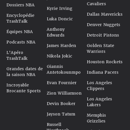
Cavaliers
Dossiers NBA
Kyrie Irving
Dallas Mavericks
Encyclopédie
Luka Doncic
TrashTalk
Denver Nuggets
Anthony
Équipes NBA
Edwards
Detroit Pistons
Podcasts NBA
James Harden
Golden State
Warriors
L'Apéro
Nikola Jokic
TrashTalk
Houston Rockets
Giannis
Grandes dates de
Antetokounmpo
Indiana Pacers
la saison NBA
Evan Fournier
Los Angeles
Incroyable
Clippers
Brocante Sports
Zion Williamson
Los Angeles
Devin Booker
Lakers
Jayson Tatum
Memphis
Grizzlies
Russell