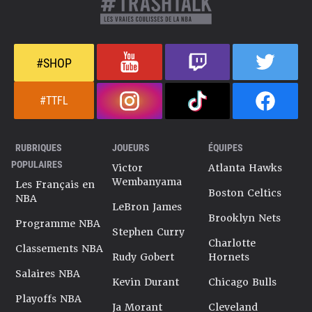
#SHOP
#TTFL
RUBRIQUES
JOUEURS
ÉQUIPES
POPULAIRES
Victor
Atlanta Hawks
Wembanyama
Les Français en
Boston Celtics
NBA
LeBron James
Brooklyn Nets
Programme NBA
Stephen Curry
Charlotte
Classements NBA
Rudy Gobert
Hornets
Salaires NBA
Kevin Durant
Chicago Bulls
Playoffs NBA
Ja Morant
Cleveland