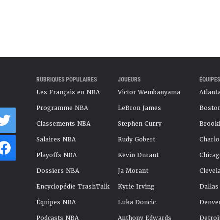
RUBRIQUES POPULAIRES
JOUEURS
ÉQUIPES
Les Français en NBA
Victor Wembanyama
Atlant
Programme NBA
LeBron James
Boston
Classements NBA
Stephen Curry
Brookl
Salaires NBA
Rudy Gobert
Charlo
Playoffs NBA
Kevin Durant
Chicag
Dossiers NBA
Ja Morant
Clevel
Encyclopédie TrashTalk
Kyrie Irving
Dallas
Équipes NBA
Luka Doncic
Denve
Podcasts NBA
Anthony Edwards
Detroi