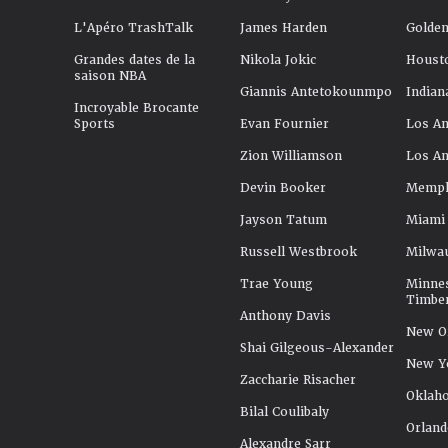
L'Apéro TrashTalk
James Harden
Golden
Grandes dates de la
Nikola Jokic
Houst
saison NBA
Giannis Antetokounmpo
Indian
Incroyable Brocante
Sports
Evan Fournier
Los An
Zion Williamson
Los An
Devin Booker
Memphi
Jayson Tatum
Miami
Russell Westbrook
Milwa
Trae Young
Minne
Timbe
Anthony Davis
New Or
Shai Gilgeous-Alexander
New Y
Zaccharie Risacher
Oklah
Bilal Coulibaly
Orland
Alexandre Sarr