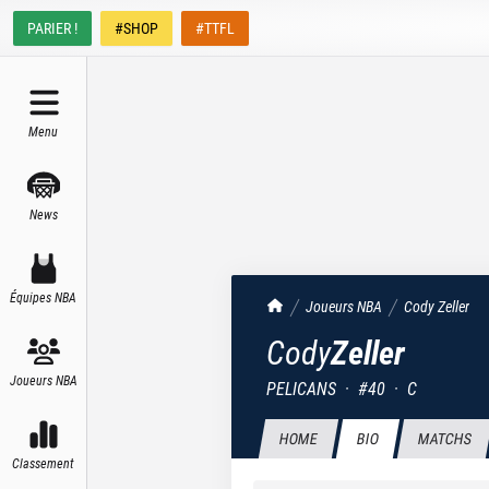
PARIER !
#SHOP
#TTFL
Menu
News
Équipes NBA
TrashTalk Actu NBA
Joueurs NBA
Cody
Zeller
Cody
Zeller
Joueurs NBA
PELICANS
·
#
40
·
C
HOME
BIO
MATCHS
Classement