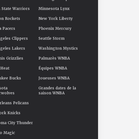
 State Warriors
Minnesota Lynx
on Rockets
New York Liberty
a Pacers
Phoenix Mercury
geles Clippers
Seattle Storm
geles Lakers
Washington Mystics
s Grizzlies
Palmarès WNBA
 Heat
Équipes WNBA
ukee Bucks
Joueuses WNBA
sota
Grandes dates de la
rwolves
saison WNBA
leans Pelicans
ork Knicks
oma City Thunder
o Magic