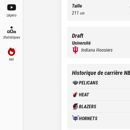
Taille
211
cm
L'Apéro
Draft
Statistiques
Université
Indiana Hoosiers
Hot
Historique de carrière N
PELICANS
HEAT
BLAZERS
HORNETS