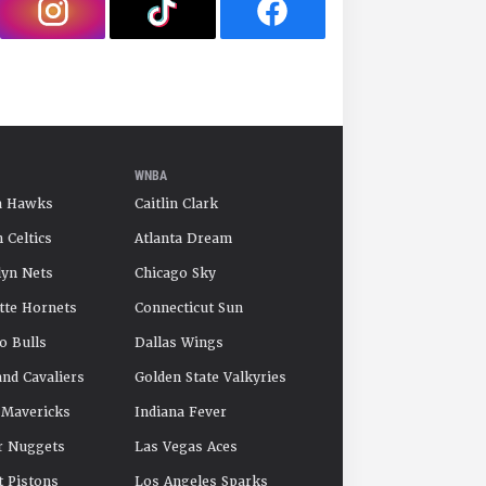
WNBA
a Hawks
Caitlin Clark
 Celtics
Atlanta Dream
yn Nets
Chicago Sky
tte Hornets
Connecticut Sun
o Bulls
Dallas Wings
and Cavaliers
Golden State Valkyries
 Mavericks
Indiana Fever
r Nuggets
Las Vegas Aces
t Pistons
Los Angeles Sparks