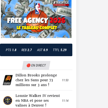
PTS
1.8
REB
2.7
AST
0.9
TTFL
5.29
🔴 EN DIRECT
Dillon Brooks prolonge
chez les Suns pour 73
11:53
millions sur 3 ans !
Lonnie Walker IV revient
en NBA et pose ses
11:14
valises à Denver !