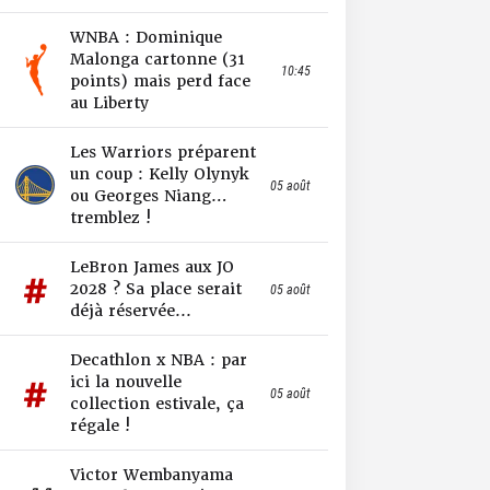
WNBA : Dominique
Malonga cartonne (31
10:45
points) mais perd face
au Liberty
Les Warriors préparent
un coup : Kelly Olynyk
05 août
ou Georges Niang…
tremblez !
LeBron James aux JO
2028 ? Sa place serait
05 août
déjà réservée...
Decathlon x NBA : par
ici la nouvelle
05 août
collection estivale, ça
régale !
Victor Wembanyama