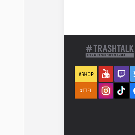
#SHOP
#TTFL