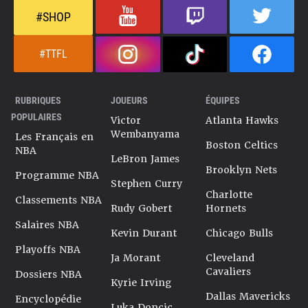
#SHOP
#TTFL
RUBRIQUES
JOUEURS
ÉQUIPES
POPULAIRES
Victor
Atlanta Hawks
Wembanyama
Les Français en
Boston Celtics
NBA
LeBron James
Brooklyn Nets
Programme NBA
Stephen Curry
Charlotte
Classements NBA
Rudy Gobert
Hornets
Salaires NBA
Kevin Durant
Chicago Bulls
Playoffs NBA
Ja Morant
Cleveland
Cavaliers
Dossiers NBA
Kyrie Irving
Dallas Mavericks
Encyclopédie
Luka Doncic