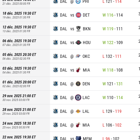
DAL
@
PHI
L
121
-
114
21 déc. 2025 00:00
FR
18 déc. 2025 19:30
ET
DAL
vs
DET
W
116
-
114
19 déc. 2025 01:30
FR
12 déc. 2025 19:30
ET
DAL
vs
BKN
W
119
-
111
13 déc. 2025 01:30
FR
06 déc. 2025 19:30
ET
DAL
vs
HOU
W
122
-
109
07 déc. 2025 01:30
FR
05 déc. 2025 20:30
ET
DAL
@
OKC
L
132
-
111
06 déc. 2025 02:30
FR
03 déc. 2025 19:30
ET
DAL
vs
MIA
W
118
-
108
04 déc. 2025 01:30
FR
01 déc. 2025 20:00
ET
DAL
@
DEN
W
121
-
131
02 déc. 2025 02:00
FR
29 nov. 2025 21:00
ET
DAL
@
LAC
W
110
-
114
30 nov. 2025 03:00
FR
28 nov. 2025 21:00
ET
DAL
@
LAL
L
129
-
119
29 nov. 2025 03:00
FR
24 nov. 2025 18:30
ET
DAL
@
MIA
L
106
-
102
25 nov. 2025 00:30
FR
22 nov. 2025 19:30
ET
DAL
vs
MEM
L
96
-
102