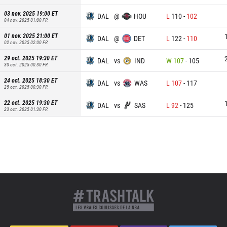
03 nov. 2025 19:00
ET
DAL
@
HOU
L
110
-
102
04 nov. 2025 01:00
FR
01 nov. 2025 21:00
ET
DAL
@
DET
L
122
-
110
02 nov. 2025 02:00
FR
29 oct. 2025 19:30
ET
DAL
vs
IND
W
107
-
105
30 oct. 2025 00:30
FR
24 oct. 2025 18:30
ET
DAL
vs
WAS
L
107
-
117
25 oct. 2025 00:30
FR
22 oct. 2025 19:30
ET
DAL
vs
SAS
L
92
-
125
23 oct. 2025 01:30
FR