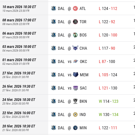
10 mars 2026 18:30
ET
DAL
@
ATL
L
124
-
112
10 mars 2026 23:30
FR
08 mars 2026 17:00
ET
DAL
@
TOR
L
122
-
92
08 mars 2026 22:00
FR
06 mars 2026 18:00
ET
DAL
@
BOS
L
120
-
100
07 mars 2026 00:00
FR
03 mars 2026 18:00
ET
DAL
@
CHA
L
117
-
90
04 mars 2026 00:00
FR
01 mars 2026 19:00
ET
DAL
vs
OKC
L
87
-
100
02 mars 2026 01:00
FR
27 févr. 2026 19:30
ET
DAL
vs
MEM
L
105
-
124
28 févr. 2026 01:30
FR
26 févr. 2026 19:30
ET
DAL
vs
SAC
L
121
-
130
27 févr. 2026 01:30
FR
24 févr. 2026 18:30
ET
DAL
@
BKN
W
114
-
123
25 févr. 2026 00:30
FR
22 févr. 2026 16:00
ET
DAL
@
IND
W
130
-
134
22 févr. 2026 22:00
FR
20 févr. 2026 18:30
ET
DAL
@
MIN
L
122
-
111
21 févr. 2026 00:30
FR