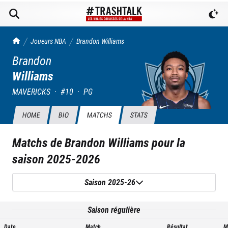
TrashTalk Actu NBA
Joueurs NBA
Brandon
Williams
Brandon
Williams
MAVERICKS
·
#
10
·
PG
HOME
BIO
MATCHS
STATS
Matchs de
Brandon Williams
pour la
saison
2025-2026
Saison 2025-26
Saison régulière
Date
Match
Résultat
M