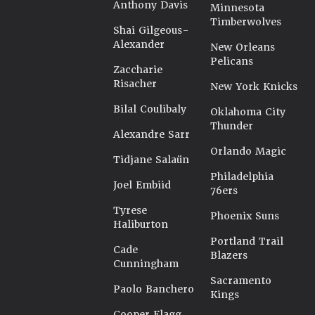
Anthony Davis
Minnesota
Timberwolves
Shai Gilgeous-
Alexander
New Orleans
Pelicans
Zaccharie
Risacher
New York Knicks
Bilal Coulibaly
Oklahoma City
Thunder
Alexandre Sarr
Orlando Magic
Tidjane Salaün
Philadelphia
Joel Embiid
76ers
Tyrese
Phoenix Suns
Haliburton
Portland Trail
Cade
Blazers
Cunningham
Sacramento
Paolo Banchero
Kings
Cooper Flagg