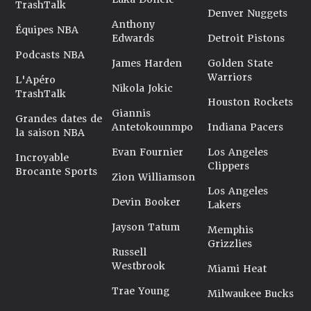
TrashTalk
Denver Nuggets
Anthony
Équipes NBA
Edwards
Detroit Pistons
Podcasts NBA
James Harden
Golden State
Warriors
L'Apéro
Nikola Jokic
TrashTalk
Houston Rockets
Giannis
Grandes dates de
Antetokounmpo
Indiana Pacers
la saison NBA
Evan Fournier
Los Angeles
Incroyable
Clippers
Brocante Sports
Zion Williamson
Los Angeles
Devin Booker
Lakers
Jayson Tatum
Memphis
Grizzlies
Russell
Westbrook
Miami Heat
Trae Young
Milwaukee Bucks