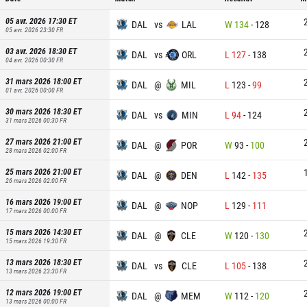
05 avr. 2026 17:30
ET
DAL
vs
LAL
W
134
-
128
05 avr. 2026 23:30
FR
03 avr. 2026 18:30
ET
DAL
vs
ORL
L
127
-
138
04 avr. 2026 00:30
FR
31 mars 2026 18:00
ET
DAL
@
MIL
L
123
-
99
01 avr. 2026 00:00
FR
30 mars 2026 18:30
ET
DAL
vs
MIN
L
94
-
124
31 mars 2026 00:30
FR
27 mars 2026 21:00
ET
DAL
@
POR
W
93
-
100
28 mars 2026 02:00
FR
25 mars 2026 21:00
ET
DAL
@
DEN
L
142
-
135
26 mars 2026 02:00
FR
16 mars 2026 19:00
ET
DAL
@
NOP
L
129
-
111
17 mars 2026 00:00
FR
15 mars 2026 14:30
ET
DAL
@
CLE
W
120
-
130
15 mars 2026 19:30
FR
13 mars 2026 18:30
ET
DAL
vs
CLE
L
105
-
138
13 mars 2026 23:30
FR
12 mars 2026 19:00
ET
DAL
@
MEM
W
112
-
120
13 mars 2026 00:00
FR