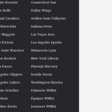
tte Hornets
Connecticut Sun
o Bulls
Dallas Wings
and Cavaliers
Golden State Valkyries
 Mavericks
Indiana Fever
r Nuggets
Las Vegas Aces
t Pistons
Los Angeles Sparks
 State Warriors
Minnesota Lynx
on Rockets
New York Liberty
a Pacers
Phoenix Mercury
geles Clippers
Seattle Storm
geles Lakers
Washington Mystics
s Grizzlies
Palmarès WNBA
 Heat
Équipes WNBA
ukee Bucks
Joueuses WNBA