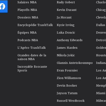
Salaires NBA
Rudy Gobert
Charlo
Playoffs NBA
Kevin Durant
Chicag
Dossiers NBA
Ja Morant
Clevel
Encyclopédie TrashTalk
Kyrie Irving
Dallas
Équipes NBA
Luka Doncic
Denve
Podcasts NBA
Anthony Edwards
Detroi
L'Apéro TrashTalk
James Harden
Golden
Grandes dates de la
Nikola Jokic
Houst
saison NBA
Giannis Antetokounmpo
Indian
Incroyable Brocante
Sports
Evan Fournier
Los An
Zion Williamson
Los An
Devin Booker
Memphi
Jayson Tatum
Miami
Russell Westbrook
Milwa