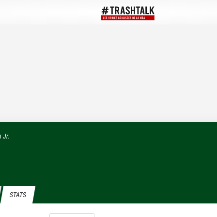
 Jr.
STATS