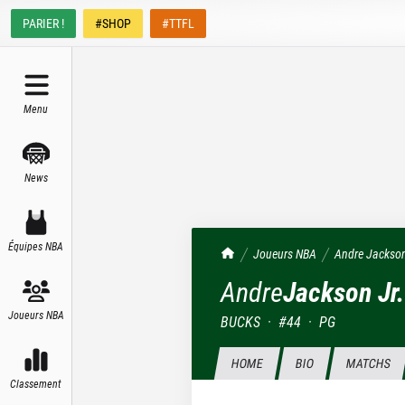
PARIER !
#SHOP
#TTFL
Menu
News
Équipes NBA
TrashTalk Actu NBA
Joueurs NBA
Andre
Jackson
Andre
Jackson Jr.
Joueurs NBA
BUCKS
·
#
44
·
PG
HOME
BIO
MATCHS
Classement