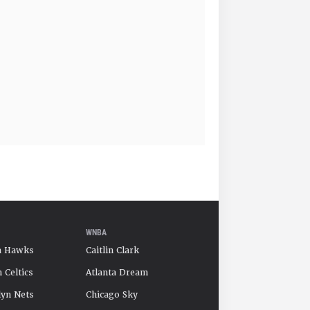
WNBA
a Hawks
Caitlin Clark
 Celtics
Atlanta Dream
yn Nets
Chicago Sky