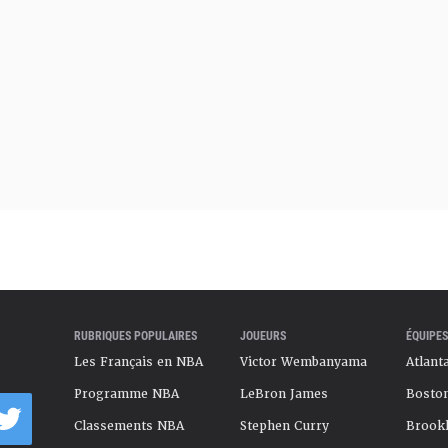
RUBRIQUES POPULAIRES
JOUEURS
ÉQUIPES
Les Français en NBA
Victor Wembanyama
Atlant
Programme NBA
LeBron James
Boston
Classements NBA
Stephen Curry
Brookl