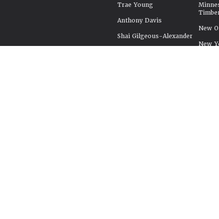
Trae Young
Minne
Timbe
Anthony Davis
New Or
Shai Gilgeous-Alexander
New Y
Zaccharie Risacher
Oklah
Bilal Coulibaly
Orland
Alexandre Sarr
Philad
Tidjane Salaün
Phoeni
Joel Embiid
Portla
Tyrese Haliburton
Sacra
Cade Cunningham
San An
Paolo Banchero
Seattl
Cooper Flagg
Toront
Utah J
Washi