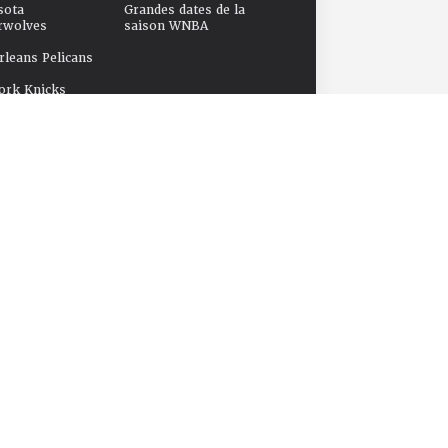
sota
Grandes dates de la
rwolves
saison WNBA
leans Pelicans
ork Knicks
oma City Thunder
o Magic
elphia 76ers
x Suns
nd Trail Blazers
mento Kings
tonio Spurs
e Supersonics
o Raptors
azz
ngton Wizards