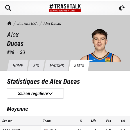
TrashTalk Actu NBA
Joueurs NBA
Alex
Ducas
Alex
Ducas
#
88
·
SG
HOME
BIO
MATCHS
STATS
Statistiques de
Alex Ducas
Saison régulière
Moyenne
Season
Team
G
Min
Pts
Ast