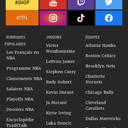
#SHOP
#TTFL
RUBRIQUES
JOUEURS
ÉQUIPES
POPULAIRES
Victor
Atlanta Hawks
Wembanyama
Les Français en
Boston Celtics
NBA
LeBron James
Brooklyn Nets
Programme NBA
Stephen Curry
Charlotte
Classements NBA
Rudy Gobert
Hornets
Salaires NBA
Kevin Durant
Chicago Bulls
Playoffs NBA
Ja Morant
Cleveland
Cavaliers
Dossiers NBA
Kyrie Irving
Dallas Mavericks
Encyclopédie
Luka Doncic
TrashTalk