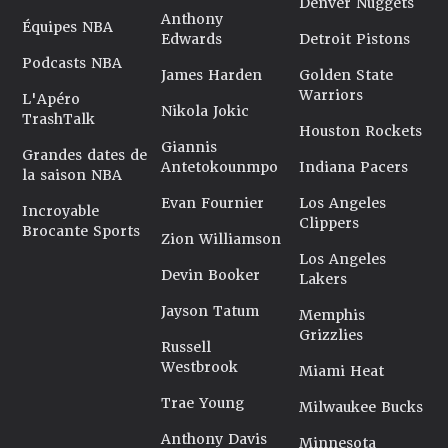
Denver Nuggets
Anthony
Équipes NBA
Edwards
Detroit Pistons
Podcasts NBA
James Harden
Golden State
Warriors
L'Apéro
Nikola Jokic
TrashTalk
Houston Rockets
Giannis
Grandes dates de
Antetokounmpo
Indiana Pacers
la saison NBA
Evan Fournier
Los Angeles
Incroyable
Clippers
Brocante Sports
Zion Williamson
Los Angeles
Devin Booker
Lakers
Jayson Tatum
Memphis
Grizzlies
Russell
Westbrook
Miami Heat
Trae Young
Milwaukee Bucks
Anthony Davis
Minnesota