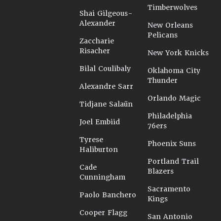
Timberwolves
Shai Gilgeous-
Alexander
New Orleans
Pelicans
Zaccharie
Risacher
New York Knicks
Bilal Coulibaly
Oklahoma City
Thunder
Alexandre Sarr
Orlando Magic
Tidjane Salaün
Philadelphia
Joel Embiid
76ers
Tyrese
Phoenix Suns
Haliburton
Portland Trail
Cade
Blazers
Cunningham
Sacramento
Paolo Banchero
Kings
Cooper Flagg
San Antonio