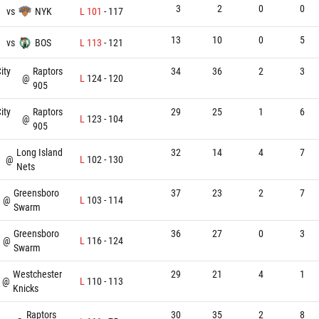
3
2
0
0
vs
NYK
L
101
-
117
13
10
0
5
vs
BOS
L
113
-
121
ity
Raptors
34
36
2
3
@
L
124
-
120
905
ity
Raptors
29
25
1
6
@
L
123
-
104
905
Long Island
32
14
4
7
@
L
102
-
130
Nets
Greensboro
37
23
2
7
@
L
103
-
114
Swarm
Greensboro
36
27
0
3
@
L
116
-
124
Swarm
Westchester
29
21
4
1
@
L
110
-
113
Knicks
Raptors
30
35
2
8