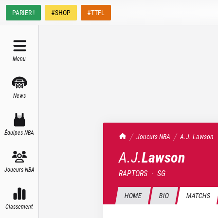
PARIER !
#SHOP
#TTFL
Menu
News
Équipes NBA
TrashTalk Actu NBA
Joueurs NBA
A.J.
Lawson
A.J.
Lawson
Joueurs NBA
RAPTORS
·
SG
HOME
BIO
MATCHS
Classement