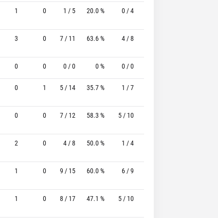
1
0
1 / 5
20.0 %
0 / 4
-
1 / 1
100.0
3
0
7 / 11
63.6 %
4 / 8
50.0%
0 / 2
0
0
0
0 / 0
0 %
0 / 0
-
0 / 0
0
0
1
5 / 14
35.7 %
1 / 7
14.3%
3 / 3
100.0
0
0
7 / 12
58.3 %
5 / 10
50.0%
1 / 2
50.0
2
0
4 / 8
50.0 %
1 / 4
25.0%
2 / 3
66.7
1
0
9 / 15
60.0 %
6 / 9
66.7%
2 / 2
100.0
1
0
8 / 17
47.1 %
5 / 10
50.0%
4 / 4
100.0