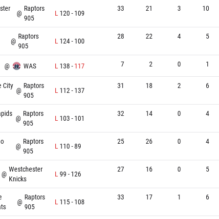
ster
Raptors
33
21
3
10
@
L
120
-
109
905
Raptors
28
22
4
5
@
L
124
-
100
905
7
2
0
1
@
WAS
L
138
-
117
e City
Raptors
31
18
2
6
@
L
112
-
137
905
apids
Raptors
32
14
0
4
@
L
103
-
101
905
go
Raptors
25
26
0
4
@
L
110
-
89
905
Westchester
27
16
0
5
@
L
99
-
126
Knicks
e
Raptors
33
17
1
6
@
L
115
-
108
ts
905