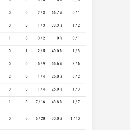
0
0
2 / 3
66.7 %
0 / 1
-
2 / 2
100.0
0
0
1 / 3
33.3 %
1 / 2
50.0%
2 / 2
100.0
1
0
0 / 2
0 %
0 / 1
-
0 / 0
0
0
1
2 / 5
40.0 %
1 / 3
33.3%
0 / 0
0
0
0
5 / 9
55.6 %
3 / 6
50.0%
1 / 1
100.0
2
0
1 / 4
25.0 %
0 / 2
-
0 / 0
0
0
0
1 / 4
25.0 %
1 / 3
33.3%
0 / 0
0
1
0
7 / 16
43.8 %
1 / 7
14.3%
2 / 2
100.0
0
0
6 / 20
30.0 %
1 / 10
10.0%
2 / 2
100.0