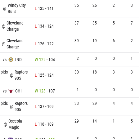
Windy City
35
26
2
3
@
L
135
-
141
Bulls
Cleveland
37
35
5
7
@
L
134
-
124
Charge
Cleveland
39
19
6
2
@
L
126
-
122
Charge
2
0
0
1
vs
IND
W
122
-
104
apids
Raptors
30
18
3
3
@
L
125
-
124
905
1
0
0
0
vs
CHI
W
123
-
107
apids
Raptors
33
29
4
4
@
L
137
-
109
905
Osceola
29
14
1
5
@
L
118
-
109
Magic
3
0
0
1