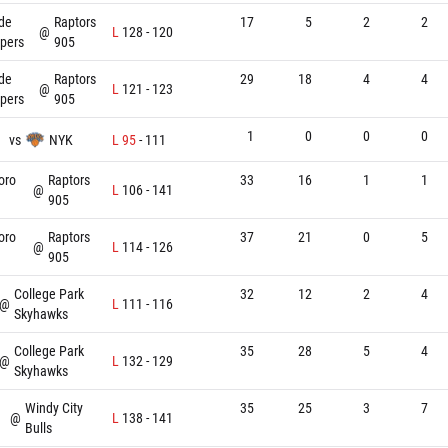
de
Raptors
17
5
2
2
@
L
128
-
120
ipers
905
de
Raptors
29
18
4
4
@
L
121
-
123
ipers
905
1
0
0
0
vs
NYK
L
95
-
111
oro
Raptors
33
16
1
1
@
L
106
-
141
905
oro
Raptors
37
21
0
5
@
L
114
-
126
905
College Park
32
12
2
4
@
L
111
-
116
Skyhawks
College Park
35
28
5
4
@
L
132
-
129
Skyhawks
Windy City
35
25
3
7
@
L
138
-
141
Bulls