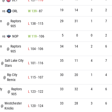
19
14
2
2
vs
ORL
W
139
-
87
in
Raptors
29
31
1
7
@
L
138
-
115
905
5
0
0
2
vs
NOP
W
119
-
106
in
Raptors
34
14
2
6
@
L
104
-
106
905
Salt Lake City
35
11
4
7
@
L
101
-
116
Stars
Rip City
30
20
1
4
@
L
115
-
107
Remix
ty
Raptors
33
32
4
6
@
L
123
-
122
905
Westchester
33
28
3
6
@
L
120
-
124
Knicks