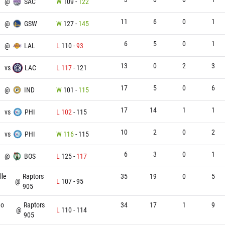
@
SAC
W
109
-
122
11
6
0
1
@
GSW
W
127
-
145
6
5
0
1
@
LAL
L
110
-
93
13
0
2
3
vs
LAC
L
117
-
121
17
5
0
6
@
IND
W
101
-
115
17
14
1
1
vs
PHI
L
102
-
115
10
2
0
2
vs
PHI
W
116
-
115
6
3
0
1
@
BOS
L
125
-
117
lle
Raptors
35
19
0
5
@
L
107
-
95
905
go
Raptors
34
17
1
9
@
L
110
-
114
905