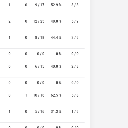
1
0
9 / 17
52.9 %
3 / 8
37.5%
3 / 4
75.0
2
0
12 / 25
48.0 %
5 / 9
55.6%
3 / 5
60.0
1
0
8 / 18
44.4 %
3 / 9
33.3%
0 / 2
0
0
0
0 / 0
0 %
0 / 0
-
0 / 0
0
0
0
6 / 15
40.0 %
2 / 8
25.0%
2 / 3
66.7
0
0
0 / 0
0 %
0 / 0
-
0 / 0
0
0
1
10 / 16
62.5 %
5 / 8
62.5%
4 / 4
100.0
1
0
5 / 16
31.3 %
1 / 9
11.1%
2 / 3
66.7
0
0
0 / 0
0 %
0 / 0
-
0 / 0
0