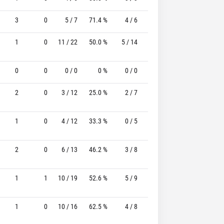
3
0
5 / 7
71.4 %
4 / 6
66.7%
0 / 0
0
1
0
11 / 22
50.0 %
5 / 14
35.7%
2 / 2
100.0
0
0
0 / 0
0 %
0 / 0
-
0 / 0
0
2
0
3 / 12
25.0 %
2 / 7
28.6%
3 / 3
100.0
1
0
4 / 12
33.3 %
0 / 5
-
1 / 3
33.3
2
0
6 / 13
46.2 %
3 / 8
37.5%
2 / 2
100.0
1
1
10 / 19
52.6 %
5 / 9
55.6%
3 / 3
100.0
1
0
10 / 16
62.5 %
4 / 8
50.0%
2 / 3
66.7