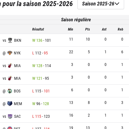
n
pour la saison
2025-2026
Saison 2025-26
Saison régulière
Résultat
Min
Pts
Ast
Reb
11
10
0
0
vs
BKN
W
136
-
101
22
5
1
6
@
NYK
L
112
-
95
3
0
0
1
vs
MIA
W
128
-
114
3
0
0
1
vs
MIA
W
121
-
95
6
0
0
1
@
BOS
L
115
-
101
13
8
0
3
@
MEM
W
96
-
128
16
2
1
1
vs
SAC
L
115
-
123
19
13
0
3
@
DET
L
127
-
116