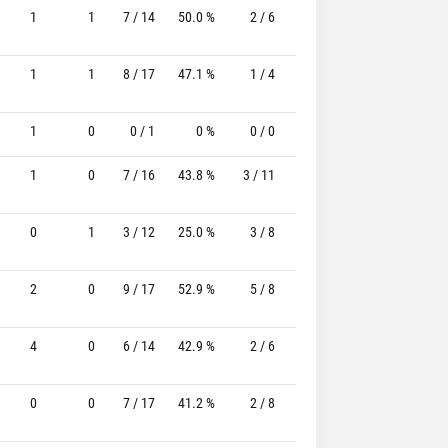
1
1
7 / 14
50.0 %
2 / 6
33.3%
3 / 4
75.0
1
1
8 / 17
47.1 %
1 / 4
25.0%
3 / 3
100.0
1
0
0 / 1
0 %
0 / 0
-
2 / 2
100.0
1
0
7 / 16
43.8 %
3 / 11
27.3%
1 / 1
100.0
0
1
3 / 12
25.0 %
3 / 8
37.5%
3 / 4
75.0
2
0
9 / 17
52.9 %
5 / 8
62.5%
3 / 3
100.0
4
0
6 / 14
42.9 %
2 / 6
33.3%
1 / 2
50.0
0
0
7 / 17
41.2 %
2 / 8
25.0%
1 / 1
100.0