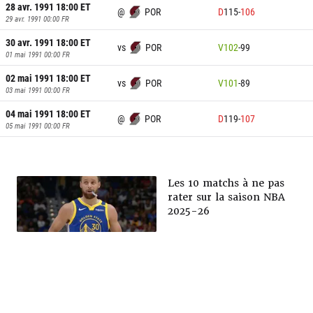
28 avr. 1991 18:00
ET
@
POR
D
115
-
106
29 avr. 1991 00:00
FR
30 avr. 1991 18:00
ET
vs
POR
V
102
-
99
01 mai 1991 00:00
FR
02 mai 1991 18:00
ET
vs
POR
V
101
-
89
03 mai 1991 00:00
FR
04 mai 1991 18:00
ET
@
POR
D
119
-
107
05 mai 1991 00:00
FR
Les 10 matchs à ne pas
rater sur la saison NBA
2025-26