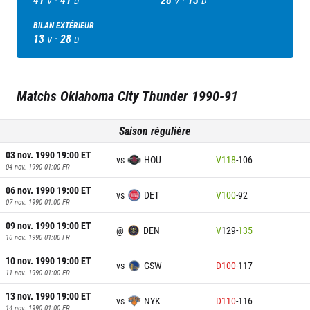
V
D
V
D
BILAN EXTÉRIEUR
13
·
28
V
D
Matchs
Oklahoma City Thunder
1990-91
Saison régulière
03 nov. 1990 19:00
ET
vs
HOU
V
118
-
106
04 nov. 1990 01:00
FR
06 nov. 1990 19:00
ET
vs
DET
V
100
-
92
07 nov. 1990 01:00
FR
09 nov. 1990 19:00
ET
@
DEN
V
129
-
135
10 nov. 1990 01:00
FR
10 nov. 1990 19:00
ET
vs
GSW
D
100
-
117
11 nov. 1990 01:00
FR
13 nov. 1990 19:00
ET
vs
NYK
D
110
-
116
14 nov. 1990 01:00
FR