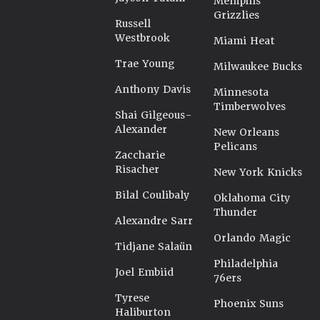
Memphis
Grizzlies
Russell
Westbrook
Miami Heat
Trae Young
Milwaukee Bucks
Anthony Davis
Minnesota
Timberwolves
Shai Gilgeous-
Alexander
New Orleans
Pelicans
Zaccharie
Risacher
New York Knicks
Bilal Coulibaly
Oklahoma City
Thunder
Alexandre Sarr
Orlando Magic
Tidjane Salaün
Philadelphia
Joel Embiid
76ers
Tyrese
Phoenix Suns
Haliburton