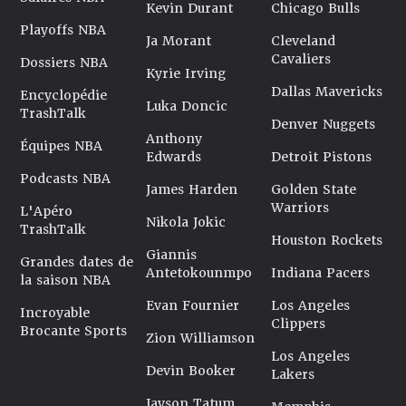
Kevin Durant
Chicago Bulls
Playoffs NBA
Ja Morant
Cleveland
Cavaliers
Dossiers NBA
Kyrie Irving
Dallas Mavericks
Encyclopédie
Luka Doncic
TrashTalk
Denver Nuggets
Anthony
Équipes NBA
Edwards
Detroit Pistons
Podcasts NBA
James Harden
Golden State
Warriors
L'Apéro
Nikola Jokic
TrashTalk
Houston Rockets
Giannis
Grandes dates de
Antetokounmpo
Indiana Pacers
la saison NBA
Evan Fournier
Los Angeles
Incroyable
Clippers
Brocante Sports
Zion Williamson
Los Angeles
Devin Booker
Lakers
Jayson Tatum