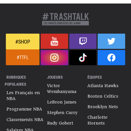
#SHOP
#TTFL
RUBRIQUES
JOUEURS
ÉQUIPES
POPULAIRES
Victor
Atlanta Hawks
Wembanyama
Les Français en
Boston Celtics
NBA
LeBron James
Brooklyn Nets
Programme NBA
Stephen Curry
Charlotte
Classements NBA
Rudy Gobert
Hornets
Salaires NBA