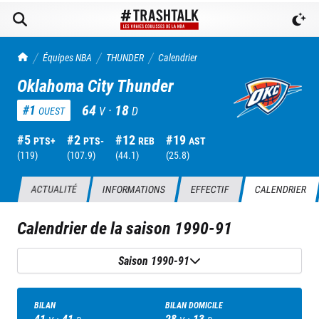
TrashTalk Actu NBA
Équipes NBA
THUNDER
Calendrier
Oklahoma City Thunder
64
·
18
#
1
V
D
OUEST
#
5
#
2
#
12
#
19
PTS+
PTS-
REB
AST
(
119
)
(
107.9
)
(
44.1
)
(
25.8
)
ACTUALITÉ
INFORMATIONS
EFFECTIF
CALENDRIER
Calendrier de la saison
1990-91
Saison 1990-91
BILAN
BILAN DOMICILE
41
·
41
28
·
13