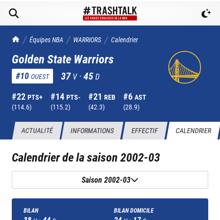
TrashTalk Actu NBA
Équipes NBA
WARRIORS
Calendrier
Golden State Warriors
37
·
45
#
10
V
D
OUEST
#
22
#
14
#
21
#
6
PTS+
PTS-
REB
AST
(
114.6
)
(
115.2
)
(
42.3
)
(
28.9
)
ACTUALITÉ
INFORMATIONS
EFFECTIF
CALENDRIER
Calendrier de la saison
2002-03
Saison 2002-03
BILAN
BILAN DOMICILE
38
·
44
24
·
17