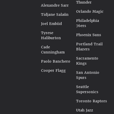
Thunder
Alexandre Sarr
Orlando Magic
Tidjane Salaün
Philadelphia
Joel Embiid
76ers
Tyrese
Phoenix Suns
Haliburton
Portland Trail
Cade
Blazers
Cunningham
Sacramento
Paolo Banchero
Kings
Cooper Flagg
San Antonio
Spurs
Seattle
Supersonics
Toronto Raptors
Utah Jazz