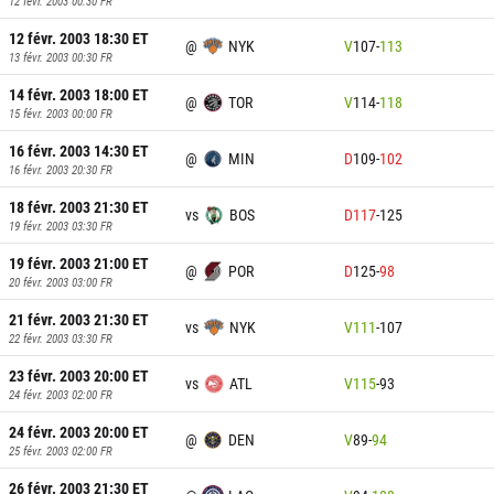
12 févr. 2003 00:30
FR
12 févr. 2003 18:30
ET
@
NYK
V
107
-
113
13 févr. 2003 00:30
FR
14 févr. 2003 18:00
ET
@
TOR
V
114
-
118
15 févr. 2003 00:00
FR
16 févr. 2003 14:30
ET
@
MIN
D
109
-
102
16 févr. 2003 20:30
FR
18 févr. 2003 21:30
ET
vs
BOS
D
117
-
125
19 févr. 2003 03:30
FR
19 févr. 2003 21:00
ET
@
POR
D
125
-
98
20 févr. 2003 03:00
FR
21 févr. 2003 21:30
ET
vs
NYK
V
111
-
107
22 févr. 2003 03:30
FR
23 févr. 2003 20:00
ET
vs
ATL
V
115
-
93
24 févr. 2003 02:00
FR
24 févr. 2003 20:00
ET
@
DEN
V
89
-
94
25 févr. 2003 02:00
FR
26 févr. 2003 21:30
ET