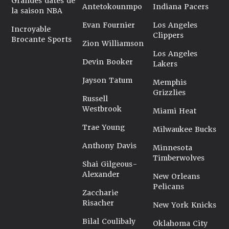
Grandes dates de
Antetokounmpo
Indiana Pacers
la saison NBA
Evan Fournier
Los Angeles
Incroyable
Clippers
Brocante Sports
Zion Williamson
Los Angeles
Devin Booker
Lakers
Jayson Tatum
Memphis
Grizzlies
Russell
Westbrook
Miami Heat
Trae Young
Milwaukee Bucks
Anthony Davis
Minnesota
Timberwolves
Shai Gilgeous-
Alexander
New Orleans
Pelicans
Zaccharie
Risacher
New York Knicks
Bilal Coulibaly
Oklahoma City