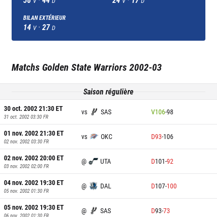
V
D
V
D
BILAN EXTÉRIEUR
14
·
27
V
D
Matchs
Golden State Warriors
2002-03
Saison régulière
30 oct. 2002 21:30
ET
vs
SAS
V
106
-
98
31 oct. 2002 03:30
FR
01 nov. 2002 21:30
ET
vs
OKC
D
93
-
106
02 nov. 2002 03:30
FR
02 nov. 2002 20:00
ET
@
UTA
D
101
-
92
03 nov. 2002 02:00
FR
04 nov. 2002 19:30
ET
@
DAL
D
107
-
100
05 nov. 2002 01:30
FR
05 nov. 2002 19:30
ET
@
SAS
D
93
-
73
06 nov. 2002 01:30
FR