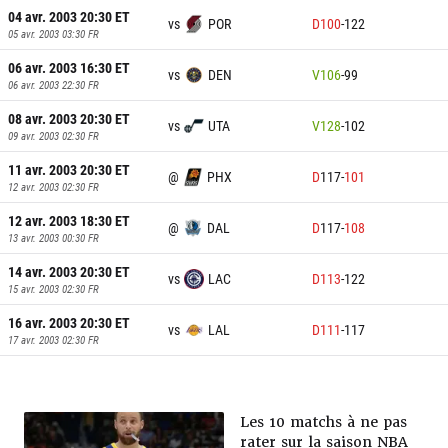
04 avr. 2003 20:30
ET
vs
POR
D
100
-
122
05 avr. 2003 03:30
FR
06 avr. 2003 16:30
ET
vs
DEN
V
106
-
99
06 avr. 2003 22:30
FR
08 avr. 2003 20:30
ET
vs
UTA
V
128
-
102
09 avr. 2003 02:30
FR
11 avr. 2003 20:30
ET
@
PHX
D
117
-
101
12 avr. 2003 02:30
FR
12 avr. 2003 18:30
ET
@
DAL
D
117
-
108
13 avr. 2003 00:30
FR
14 avr. 2003 20:30
ET
vs
LAC
D
113
-
122
15 avr. 2003 02:30
FR
16 avr. 2003 20:30
ET
vs
LAL
D
111
-
117
17 avr. 2003 02:30
FR
Les 10 matchs à ne pas
rater sur la saison NBA