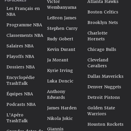
Victor
Atlanta Hawks
Wembanyama
Les Français en
Boston Celtics
NBA
LeBron James
Brooklyn Nets
Programme NBA
Stephen Curry
Charlotte
Classements NBA
Rudy Gobert
Hornets
Salaires NBA
Kevin Durant
Chicago Bulls
Playoffs NBA
Ja Morant
Cleveland
Cavaliers
Dossiers NBA
Kyrie Irving
Dallas Mavericks
Encyclopédie
Luka Doncic
TrashTalk
Denver Nuggets
Anthony
Équipes NBA
Edwards
Detroit Pistons
Podcasts NBA
James Harden
Golden State
Warriors
L'Apéro
Nikola Jokic
TrashTalk
Houston Rockets
Giannis