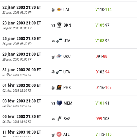
22 janv. 2003 21:30
ET
@
LAL
V
110
-
114
23 janv. 2003 03:30
FR
23 janv. 2003 21:00
ET
vs
BKN
V
105
-
97
24 janv. 2003 03:00
FR
25 janv. 2003 21:30
ET
vs
UTA
V
108
-
95
26 janv. 2003 03:30
FR
28 janv. 2003 21:00
ET
@
OKC
D
91
-
88
29 janv. 2003 03:00
FR
31 janv. 2003 20:00
ET
@
UTA
D
102
-
94
01 févr. 2003 02:00
FR
01 févr. 2003 20:00
ET
@
PHX
D
116
-
107
02 févr. 2003 02:00
FR
03 févr. 2003 21:30
ET
vs
MEM
V
101
-
91
04 févr. 2003 03:30
FR
05 févr. 2003 21:30
ET
vs
SAS
D
99
-
103
06 févr. 2003 03:30
FR
11 févr. 2003 18:30
ET
@
ATL
V
113
-
116