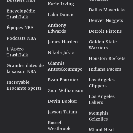
Dossiers NBA
Kyrie Irving
Dallas Mavericks
Encyclopédie
Luka Doncic
TrashTalk
Denver Nuggets
Anthony
Équipes NBA
Edwards
Detroit Pistons
Podcasts NBA
James Harden
Golden State
Warriors
L'Apéro
Nikola Jokic
TrashTalk
Houston Rockets
Giannis
Grandes dates de
Antetokounmpo
Indiana Pacers
la saison NBA
Evan Fournier
Los Angeles
Incroyable
Clippers
Brocante Sports
Zion Williamson
Los Angeles
Devin Booker
Lakers
Jayson Tatum
Memphis
Grizzlies
Russell
Westbrook
Miami Heat