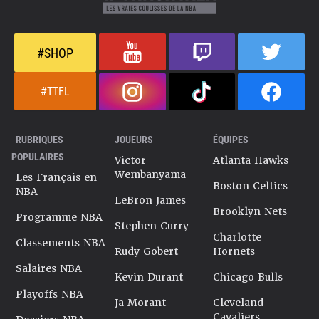
#SHOP
#TTFL
RUBRIQUES
JOUEURS
ÉQUIPES
POPULAIRES
Victor
Atlanta Hawks
Wembanyama
Les Français en
Boston Celtics
NBA
LeBron James
Brooklyn Nets
Programme NBA
Stephen Curry
Charlotte
Classements NBA
Rudy Gobert
Hornets
Salaires NBA
Kevin Durant
Chicago Bulls
Playoffs NBA
Ja Morant
Cleveland
Cavaliers