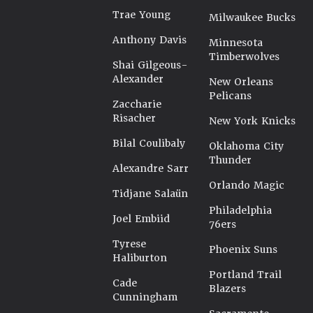
Trae Young
Milwaukee Bucks
Anthony Davis
Minnesota
Timberwolves
Shai Gilgeous-
Alexander
New Orleans
Pelicans
Zaccharie
Risacher
New York Knicks
Bilal Coulibaly
Oklahoma City
Thunder
Alexandre Sarr
Orlando Magic
Tidjane Salaün
Philadelphia
Joel Embiid
76ers
Tyrese
Phoenix Suns
Haliburton
Portland Trail
Cade
Blazers
Cunningham