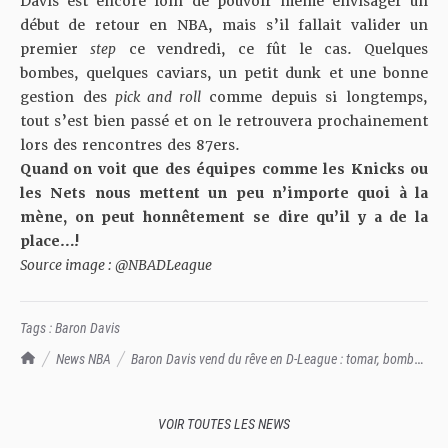
Davis est encore loin de pouvoir même envisager un
début de retour en NBA, mais s’il fallait valider un
premier
step
ce vendredi, ce fût le cas. Quelques
bombes, quelques caviars, un petit dunk et une bonne
gestion des
pick and roll
comme depuis si longtemps,
tout s’est bien passé et on le retrouvera prochainement
lors des rencontres des 87ers.
Quand on voit que des équipes comme les Knicks ou
les Nets nous mettent un peu n’importe quoi à la
mène, on peut honnêtement se dire qu’il y a de la
place…!
Source image : @NBADLeague
Tags :
Baron Davis
TrashTalk Actu NBA
News NBA
Baron Davis vend du rêve en D-League : tomar, bombe
du parking, caviar, B-Diddy is back !
VOIR TOUTES LES NEWS